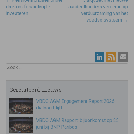
Post
←
Pensioenfondsen onder
Marqt zet met nieuwe
navigatie
druk om fossielvrij te
aandeelhouders verder in op
investeren
verduurzaming van het
voedselsysteem
→
Zoek
Gerelateerd nieuws
VBDO AGM Engagement Report 2026:
dialoog blijft…
VBDO AGM Rapport: bijeenkomst op 25
juni bij BNP Paribas