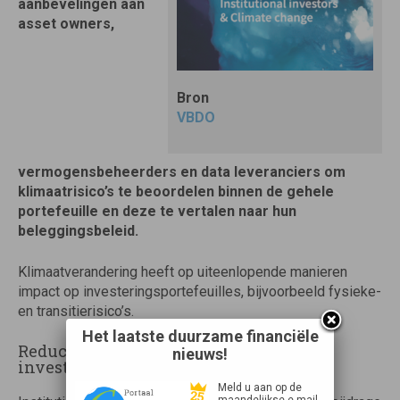
aanbevelingen aan
asset owners,
Bron
VBDO
vermogensbeheerders en data leveranciers om
klimaatrisico’s te beoordelen binnen de gehele
portefeuille en deze te vertalen naar hun
beleggingsbeleid.
Klimaatverandering heeft op uiteenlopende manieren
impact op investeringsportefeuilles, bijvoorbeeld fysieke-
en transitierisico’s.
Het laatste duurzame financiële
Reduceren klimaatverandering via
nieuws!
investeringen
Meld u aan op de