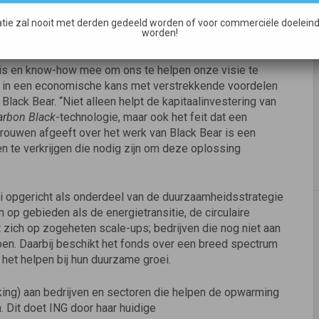
verbeteren en voor het ondersteunen van de groeistrategie
het buitenland, onder meer in Duitsland, het VK, de VS en
tie zal nooit met derden gedeeld worden of voor commerciële doeleind
worden!
nis en know-how mee om ons te helpen onze visie te
n in een economische kans met verstrekkende voordelen
Black Bear. “Niet alleen helpt de kapitaalinvestering van
Carbon Black
-technologie, maar ook het feit dat een
trouwen afgeeft over het werk van Black Bear is een
en te verkrijgen die nodig zijn om deze oplossing
ri opgericht als onderdeel van de duurzaamheidsstrategie
 op gebieden als de energietransitie, de circulaire
zich op zogeheten scale-ups; bedrijven die nog niet aan
ldoen. Daarbij beschikt het fonds over een breed spectrum
het helpen bij hun duurzame groei.
kking) aan bedrijven en sectoren die helpen de opwarming
 Dit doet ING door haar huidige