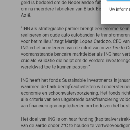
geld is bedoeld om de Nederlandse fabriek verder te 
om nu meerdere fabrieken van Black Bear te openen in 
Uw informa
Azië.
“ING als strategische partner brengt een enorme ken
realiseren om oude auto autobanden te transformere
voor het milieu,” zegt Martijn Lopes Cardozo, CEO van 
ING in het accelereren van de uitrol van onze
Tire to 
vooraanstaande bancaire marktleider als ING haar ver
cruciale validatie die helpt om de verdere investering
wereldwijd toe te kunnen passen.”
ING heeft het fonds Sustainable Investments in janua
waarmee de bank bedrijfsactiviteiten wil ondersteunen
economie en schoonwatervoorziening. Het fonds richt 
alle criteria van een uitgebreide bankfinanciering vo
aan financieringsmogelijkheden om bedrijven het best 
Het doel van ING is om haar funding (kapitaalverstre
van de aarde onder 2°C te houden te vertweevoudigen.