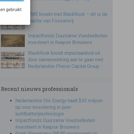
en gebruikt
PME breekt met BlackRock – dit is de
reactie van Fossielvrij
Impactfonds Duurzame Voedselketen
investeert in Kaapse Brouwers
BlackRock breidt impactaanbod uit
door samenwerking aan te gaan met
Nederlandse Phenix Capital Group
Recent nieuws professionals
Nederlandse Ore Energy haalt $43 miljoen
op voor investering in ijzer-
luchtbatterijtechnologie
Impactfonds Duurzame Voedselketen
investeert in Kaapse Brouwers
Frank Wagemans (WUR) promoveert op