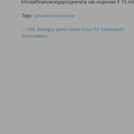
klimaatfinancieringsprogramma van ongeveer € 15 milj
Tags:
circulaire economie
Post
←
ING arranges green bond issue for Sindicatum
navigatie
Renewables