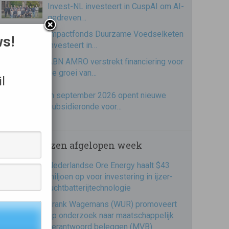
Invest-NL investeert in CuspAI om AI-
gedreven…
Impactfonds Duurzame Voedselketen
ws!
investeert in…
ABN AMRO verstrekt financiering voor
de groei van…
l
In september 2026 opent nieuwe
subsidieronde voor…
Meest gelezen afgelopen week
Nederlandse Ore Energy haalt $43
miljoen op voor investering in ijzer-
luchtbatterijtechnologie
Frank Wagemans (WUR) promoveert
op onderzoek naar maatschappelijk
verantwoord beleggen (MVB)