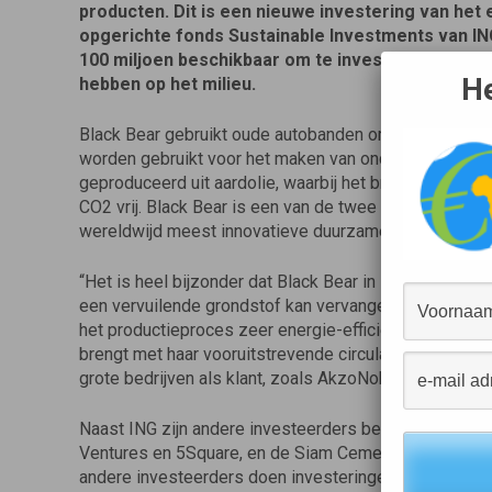
producten. Dit is een nieuwe investering van het e
opgerichte fonds Sustainable Investments van IN
100 miljoen beschikbaar om te investeren in bedri
He
hebben op het milieu.
Black Bear gebruikt oude autobanden om carbon black 
worden gebruikt voor het maken van onder meer plasti
geproduceerd uit aardolie, waarbij het broeikasgas CO
CO2 vrij. Black Bear is een van de twee Nederlandse 
wereldwijd meest innovatieve duurzame bedrijven.
“Het is heel bijzonder dat Black Bear in staat is om
een vervuilende grondstof kan vervangen. Tijdens da
het productieproces zeer energie-efficiënt is”, zegt
brengt met haar vooruitstrevende circulaire model e
grote bedrijven als klant, zoals AkzoNobel.”
Naast ING zijn andere investeerders betrokken zoals 
Ventures en 5Square, en de Siam Cement Group (SCG), 
andere investeerders doen investeringen van gelijke o