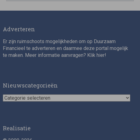
Impact consultant (manager)
Adverteren
Er zijn ruimschoots mogelijkheden om op Duurzaam
Financieel te adverteren en daarmee deze portal mogelijk
te maken. Meer informatie aanvragen? Klik
hier
!
Asset Management Internship – Responsible
Investment
Nieuwscategorieën
Nieuwscategorieën
Realisatie