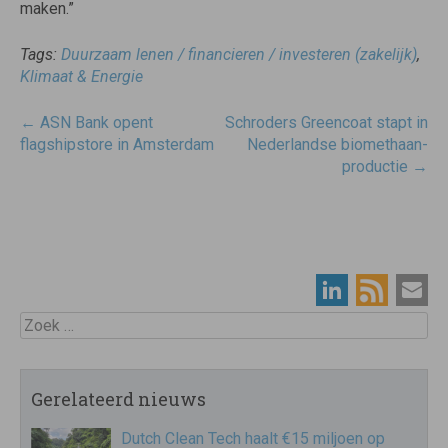
maken.”
Tags:
Duurzaam lenen / financieren / investeren (zakelijk)
,
Klimaat & Energie
Post
←
ASN Bank opent
Schroders Greencoat stapt in
navigatie
flagshipstore in Amsterdam
Nederlandse biomethaan-
productie
→
Zoek
Gerelateerd nieuws
Dutch Clean Tech haalt €15 miljoen op