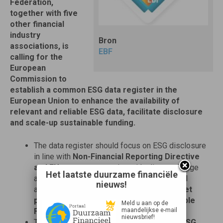
Federation,
together with five
other financial
industry
Bron
associations, is
EBF
calling for the
European
Commission to
establish a common ESG data register in the
European Union to enhance the availability of
relevant and reliable ESG data, facilitate disclosure
and scale-up sustainable funding.
The data register should focus on ESG disclosure
in line with
Non-Financial Reporting Directive
and EU taxonomy,
starting with climate change
Het laatste duurzame financiële
adaptation and mitigation objectives, as well
nieuws!
as
ESG data necessary to financial market
participants to comply with the
Sustainable
Meld u aan op de
maandelijkse e-mail
Finance Disclosure Regulation.
nieuwsbrief!
The register should also include
relevant ESG