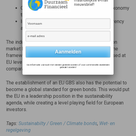
maandelijkse e-mail
nieuwsbrief!
Covered projects are aligned with the EU Taxonomy
through to their maturity.
Investors are provided with enough transparency
and access to reliable/usable information.
The industry appreciates that the standard is built on
market best practices and highlights the need for the
framework’s core components to remain standardised at
EU level to safeguard transparency, uniformity and
Uw informatie zal nooit met derden gedeeld worden of voor commerciële doeleinden
comparability.
gebruikt worden!
The establishment of an EU GBS also has the potential to
become a global standard for green bonds. This would put
the EU in a leadership position in the sustainability
agenda, while creating a level playing field for European
investors.
Tags:
Sustainabilty / Green / Climate bonds
,
Wet- en
regelgeving