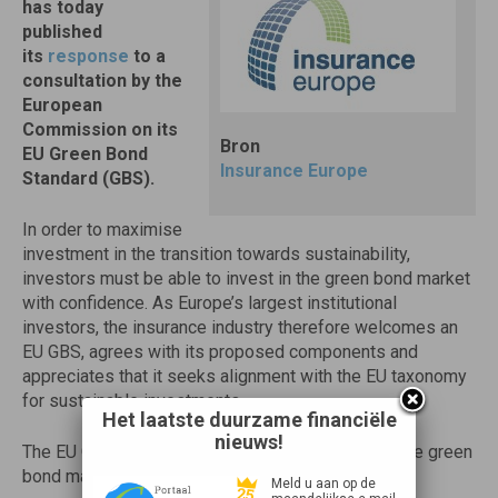
has today
published
its
response
to a
consultation by the
European
Commission on its
Bron
EU Green Bond
Insurance Europe
Standard (GBS).
In order to maximise
investment in the transition towards sustainability,
investors must be able to invest in the green bond market
with confidence. As Europe’s largest institutional
investors, the insurance industry therefore welcomes an
EU GBS, agrees with its proposed components and
appreciates that it seeks alignment with the EU taxonomy
for sustainable investments.
Het laatste duurzame financiële
nieuws!
The EU GBS can help facilitate investors’ trust in the green
bond market by ensuring that:
Meld u aan op de