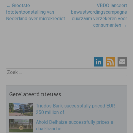
Post
←
Grootste
VBDO lanceert
navigatie
fototentoonstelling van
bewustwordingscampagne
Nederland over microkrediet
duurzaam verzekeren voor
consumenten
→
Zoek
Gerelateerd nieuws
Triodos Bank successfully priced EUR
250 million of…
Ahold Delhaize successfully prices a
dual-tranche…