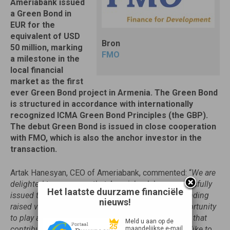
Ameriabank issued
a Green Bond in
EUR for the
equivalent of USD
Bron
50 million, marking
FMO
a milestone in the
local financial
market as the first
ever Green Bond project in Armenia. The Green Bond
is structured in accordance with internationally
recognized ICMA Green Bond Principles (the GBP).
The debut Green Bond is issued in close cooperation
with FMO, which is also the anchor investor in the
transaction.
Artak Hanesyan, CEO of Ameriabank, commented: “
We are
delighted to announce that Ameriabank has successfully
Het laatste duurzame financiële
issued the first-ever Green Bond from Armenia. Funding
nieuws!
raised via Green Bonds provides an unrivalled opportunity
to play an essential role in financing green projects that
Meld u aan op de
contribute to environmental sustainability. I would like to
maandelijkse e-mail