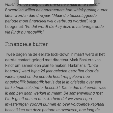
vullen om de vraag uit de markt helemaal in te vullen.”
Bovendien willen de ondernemers hun whisky graag ouder
laten worden dan drie jaar. “Maar die tussenliggende
periode moet financieel wel overbrugd worden”
, legt
Leeger uit. “
En dat wordt dankzij deze investeringsronde
via Findr nu mogelijk.
”
Financiële buffer
Twee dagen na de eerste lock-down in maart werd al het
eerste contact gelegd met directeur Mark Bankers van
Findr om samen een plan te maken. Hurkmans: “
Onze
boerderij werd bijna 25 jaar
geleden getroffen door de
varkenspest en die periode heeft mij geleerd hoe
ongelooflijk belangrijk het is dat je in crisistijd over een
flinke financiële buffer beschikt. Dat is dus het eerste waar
ik aan ben gaan werken in maart. De samenwerking met
Findr geeft ons nu de zekerheid dat we zowel qua
investeringen vooruit kunnen en over voldoende kapitaal
beschikken om deze periode te overleven, hoe lang de