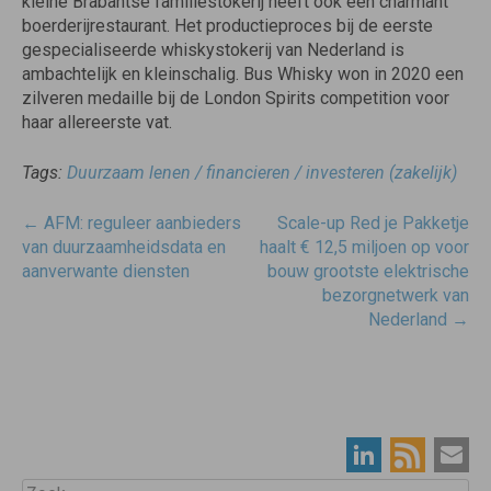
kleine Brabantse familiestokerij heeft ook een charmant
boerderijrestaurant. Het productieproces bij de eerste
gespecialiseerde whiskystokerij van Nederland is
ambachtelijk en kleinschalig. Bus Whisky won in 2020 een
zilveren medaille bij de London Spirits competition voor
haar allereerste vat.
Tags:
Duurzaam lenen / financieren / investeren (zakelijk)
Post
←
AFM: reguleer aanbieders
Scale-up Red je Pakketje
navigatie
van duurzaamheidsdata en
haalt € 12,5 miljoen op voor
aanverwante diensten
bouw grootste elektrische
bezorgnetwerk van
Nederland
→
Zoek