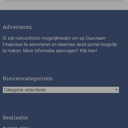
Impact consultant (manager)
Adverteren
Er zijn ruimschoots mogelijkheden om op Duurzaam
Financieel te adverteren en daarmee deze portal mogelijk
te maken. Meer informatie aanvragen? Klik
hier
!
Asset Management Internship – Responsible
Investment
Nieuwscategorieën
Nieuwscategorieën
Realisatie