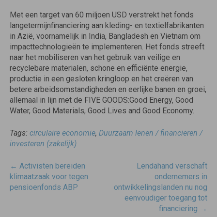
Met een target van 60 miljoen USD verstrekt het fonds
langetermijnfinanciering aan kleding- en textielfabrikanten
in Azië, voornamelijk in India, Bangladesh en Vietnam om
impacttechnologieën te implementeren. Het fonds streeft
naar het mobiliseren van het gebruik van veilige en
recyclebare materialen, schone en efficiënte energie,
productie in een gesloten kringloop en het creëren van
betere arbeidsomstandigheden en eerlijke banen en groei,
allemaal in lijn met de FIVE GOODS:Good Energy, Good
Water, Good Materials, Good Lives and Good Economy.
Tags:
circulaire economie
,
Duurzaam lenen / financieren /
investeren (zakelijk)
Post
←
Activisten bereiden
Lendahand verschaft
navigatie
klimaatzaak voor tegen
ondernemers in
pensioenfonds ABP
ontwikkelingslanden nu nog
eenvoudiger toegang tot
financiering
→