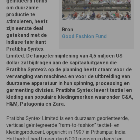
geïnitieerd fonds
om duurzame
productie te
stimuleren, heeft
zijn eerste deal
Bron
getekend met de
Good Fashion Fund
Indiase fabrikant
Pratibha Syntex
Limited. De langetermijnlening van 4,5 miljoen US
dollar zal bijdragen aan de kapitaaluitgaven die
Pratibha Syntex’s op de planning heeft staan: voor de
vervanging van machines en voor de uitbreiding van
duurzame apparatuur in hun spinning, processing en
garmenting divisies. Pratibha Syntex levert textiel en
kleding aan populaire kledingmerken waaronder C&A,
H&M, Patagonia en Zara.
Pratibha Syntex Limited is een duurzaam georiënteerde,
verticaal geïntegreerde “farm-to-fashion” textiel- en
kledingproducent, opgericht in 1997 in Pithampur, India.
Het bedrijf heeft meer dan 6.000 mensen in dienst en