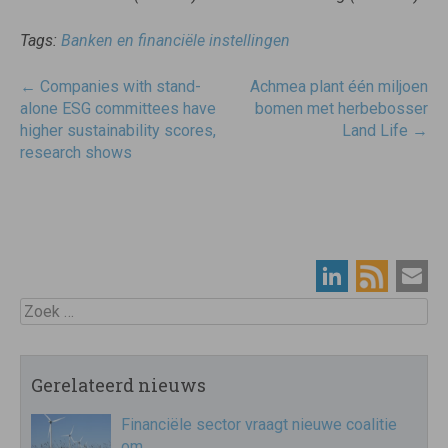
Tags:
Banken en financiële instellingen
Post
←
Companies with stand-
Achmea plant één miljoen
navigatie
alone ESG committees have
bomen met herbebosser
higher sustainability scores,
Land Life
→
research shows
Zoek
Gerelateerd nieuws
Financiële sector vraagt nieuwe coalitie
om…