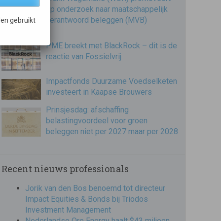
op onderzoek naar maatschappelijk
verantwoord beleggen (MVB)
en gebruikt
PME breekt met BlackRock – dit is de
reactie van Fossielvrij
Impactfonds Duurzame Voedselketen
investeert in Kaapse Brouwers
Prinsjesdag: afschaffing
belastingvoordeel voor groen
beleggen niet per 2027 maar per 2028
Recent nieuws professionals
Jorik van den Bos benoemd tot directeur
Impact Equities & Bonds bij Triodos
Investment Management
Nederlandse Ore Energy haalt $43 miljoen