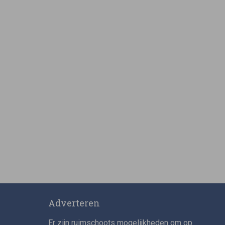
Adverteren
Er zijn ruimschoots mogelijkheden om op