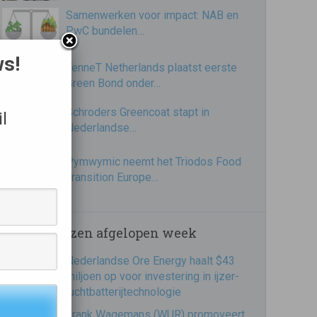
Samenwerken voor impact: NAB en
PwC bundelen…
ws!
TenneT Netherlands plaatst eerste
Green Bond onder…
Schroders Greencoat stapt in
l
Nederlandse…
Pymwymic neemt het Triodos Food
Transition Europe…
Meest gelezen afgelopen week
Nederlandse Ore Energy haalt $43
miljoen op voor investering in ijzer-
luchtbatterijtechnologie
Frank Wagemans (WUR) promoveert