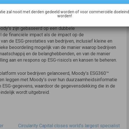
ijven wereldwijd. In de komende maanden zal het platform
 waaronder een dekking van 300 miljoen publieke en private
tie zal nooit met derden gedeeld worden of voor commerciële doeleind
 en door ESG-analisten geverifieerde scores.
worden!
ody’s zijn gebaseerd op een dubbele
l de financiële impact als de impact op de
an de ESG-prestaties van bedrijven, inclusief kleine en
ieke beoordeling mogelijk van de manier waarop bedrijven
maatschappij en de belanghebbenden, en van de manier
lling aan en respons op ESG-risico’s en kansen te beheren.
latform voor bedrijven gelanceerd, Moody’s ESG360™
nen leggen met Moody’s over hun duurzaamheidsinformatie
un ESG-gegevens, waardoor de gegevensdekking die in de
delijk wordt uitgebreid.
er
Circularity Capital closes world’s largest specialist