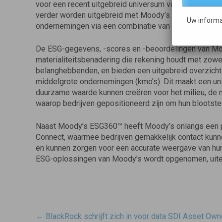
voor een recent uitgebreid universum van 10.000 bedr
verder worden uitgebreid met Moody’s ESG-inzichten,
Uw informa
ondernemingen via een combinatie van gemodelleerde
De ESG-gegevens, -scores en -beoordelingen van Mo
materialiteitsbenadering die rekening houdt met zowe
belanghebbenden, en bieden een uitgebreid overzicht v
middelgrote ondernemingen (kmo’s). Dit maakt een un
duurzame waarde kunnen creëren voor het milieu, de 
waarop bedrijven gepositioneerd zijn om hun blootste
Naast Moody’s ESG360™ heeft Moody’s onlangs een p
Connect, waarmee bedrijven gemakkelijk contact kun
en kunnen zorgen voor een accurate weergave van h
ESG-oplossingen van Moody’s wordt opgenomen, uitein
Post
←
BlackRock schrijft zich in voor data SDI Asset Own