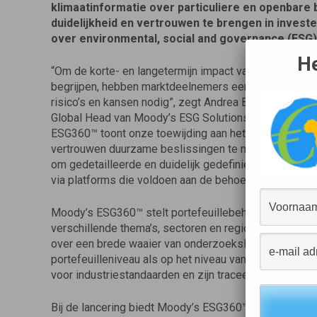
klimaatinformatie over particuliere en openbare 
duidelijkheid en vertrouwen te brengen in invest
over environmental, social and governance (ESG)
He
“Om de korte- en langetermijn impact van ESG- en klim
begrijpen, hebben marktdeelnemers een holistische e
risico’s en kansen nodig”, zegt Andrea Blackman, Man
Global Head van Moody’s ESG Solutions. “De lancerin
ESG360™ toont onze toewijding aan het bieden van ui
vertrouwen duurzame beslissingen te nemen. Dekking i
om gedetailleerde en duidelijk gedefinieerde gegeven
via platforms die voldoen aan de behoeften van de kla
Moody’s ESG360™ stelt portefeuillebeheerders in staa
verschillende thema’s, sectoren en regio’s, om de pres
over een brede waaier van onderzoekslijnen en om be
portefeuilleniveau als op het niveau van de entiteit. 
voor industriestandaarden en zijn traceerbaar naar hun
Bij de lancering biedt Moody’s ESG360™ toegang tot 