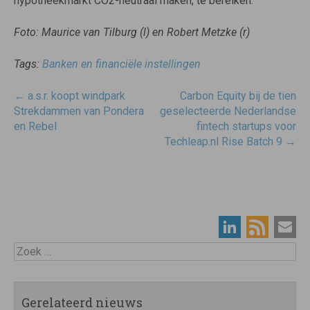
hypotheekmarkt CO2-neutraal maken, te bereiken.”
Foto: Maurice van Tilburg (l) en Robert Metzke (r)
Tags:
Banken en financiële instellingen
Post
←
a.s.r. koopt windpark
Carbon Equity bij de tien
navigatie
Strekdammen van Pondera
geselecteerde Nederlandse
en Rebel
fintech startups voor
Techleap.nl Rise Batch 9
→
Zoek
Gerelateerd nieuws