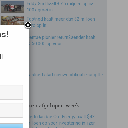
Eddy Grid haalt €7,5 miljoen op na
100x groei in…
Fastned haalt meer dan 32 miljoen
euro op in…
ws!
Gentse pionier return2sender haalt
€550.000 op voor…
l
Fastned start nieuwe obligatie-uitgifte
Meest gelezen afgelopen week
Nederlandse Ore Energy haalt $43
miljoen op voor investering in ijzer-