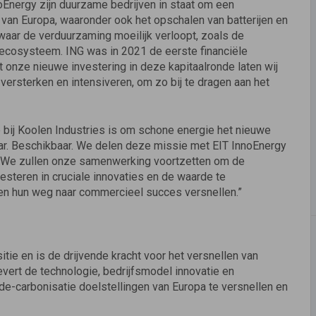
oEnergy zijn duurzame bedrijven in staat om een
e van Europa, waaronder ook het opschalen van batterijen en
waar de verduurzaming moeilijk verloopt, zoals de
jn ecosysteem. ING was in 2021 de eerste financiële
 onze nieuwe investering in deze kapitaalronde laten wij
 versterken en intensiveren, om zo bij te dragen aan het
 bij Koolen Industries is om schone energie het nieuwe
aar. Beschikbaar. We delen deze missie met EIT InnoEnergy
g. We zullen onze samenwerking voortzetten om de
vesteren in cruciale innovaties en de waarde te
nen hun weg naar commercieel succes versnellen.”
sitie en is de drijvende kracht voor het versnellen van
vert de technologie, bedrijfsmodel innovatie en
de-carbonisatie doelstellingen van Europa te versnellen en