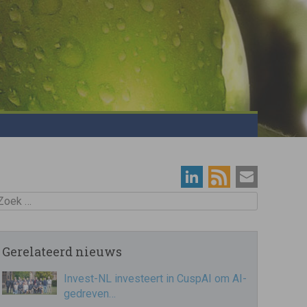
oek
Gerelateerd nieuws
Invest-NL investeert in CuspAI om AI-
gedreven…