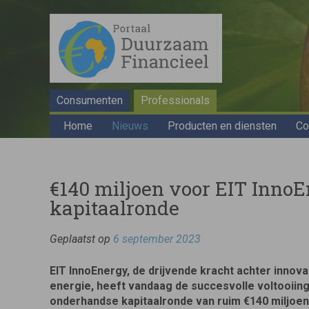
Consumenten
Professionals
Home
Nieuws
Producten en diensten
Co
€140 miljoen voor EIT Inno
kapitaalronde
Geplaatst op
6 september 2023
EIT InnoEnergy
, de drijvende kracht achter innov
energie, heeft vandaag de succesvolle voltooiin
onderhandse kapitaalronde van ruim €140 miljoen