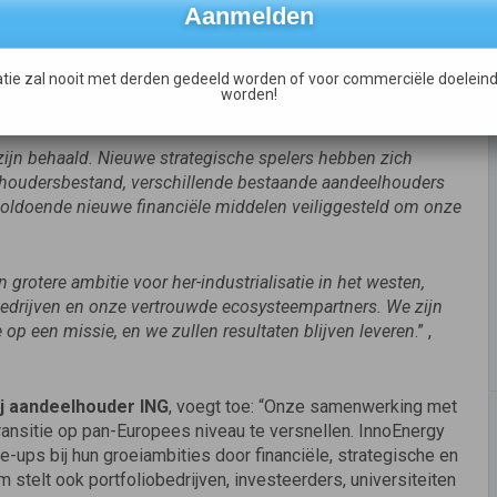
meer dan 200 bedrijven, waarvan er drie een waardering
len deze 200 bedrijven in 2030 €110 miljard omzet
tie zal nooit met derden gedeeld worden of voor commerciële doeleind
ze bedrijven hebben tot op heden €9.7 miljard aan
worden!
zijn behaald. Nieuwe strategische spelers hebben zich
lhoudersbestand, verschillende bestaande aandeelhouders
ldoende nieuwe financiële middelen veiliggesteld om onze
 grotere ambitie voor her-industrialisatie in het westen,
bedrijven en onze vertrouwde ecosysteempartners. We zijn
 op een missie, en we zullen resultaten blijven leveren
.” ,
j aandeelhouder ING
, voegt toe: “Onze samenwerking met
ransitie op pan-Europees niveau te versnellen. InnoEnergy
-ups bij hun groeiambities door financiële, strategische en
stelt ook portfoliobedrijven, investeerders, universiteiten