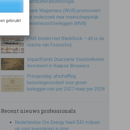
luchtbatterijtechnologie
Frank Wagemans (WUR) promoveert
op onderzoek naar maatschappelijk
en gebruikt
verantwoord beleggen (MVB)
PME breekt met BlackRock – dit is de
reactie van Fossielvrij
Impactfonds Duurzame Voedselketen
investeert in Kaapse Brouwers
Prinsjesdag: afschaffing
belastingvoordeel voor groen
beleggen niet per 2027 maar per 2028
Recent nieuws professionals
Nederlandse Ore Energy haalt $43 miljoen
op voor investering in ijzer-