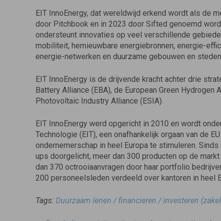
EIT InnoEnergy, dat wereldwijd erkend wordt als de m
door Pitchbook en in 2023 door Sifted genoemd wordt
ondersteunt innovaties op veel verschillende gebiede
mobiliteit, hernieuwbare energiebronnen, energie-effi
energie-netwerken en duurzame gebouwen en stede
EIT InnoEnergy is de drijvende kracht achter drie str
Battery Alliance (EBA), de European Green Hydrogen 
Photovoltaic Industry Alliance (ESIA).
EIT InnoEnergy werd opgericht in 2010 en wordt onder
Technologie (EIT), een onafhankelijk orgaan van de EU
ondernemerschap in heel Europa te stimuleren. Sinds 
ups doorgelicht, meer dan 300 producten op de markt
dan 370 octrooiaanvragen door haar portfolio bedrijve
200 personeelsleden verdeeld over kantoren in heel E
Tags:
Duurzaam lenen / financieren / investeren (zakel