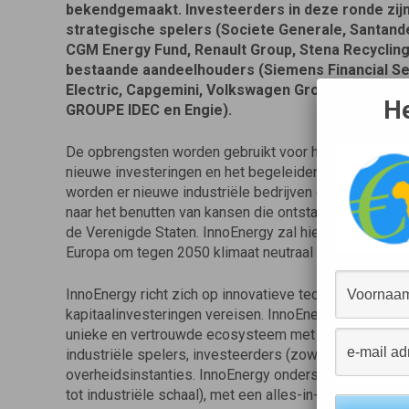
bekendgemaakt.
Investeerders in deze ronde zij
strategische spelers (Societe Generale, Santan
CGM Energy Fund, Renault Group, Stena Recycling 
bestaande aandeelhouders (Siemens Financial Se
Electric, Capgemini, Volkswagen Group, ING, Koole
He
GROUPE IDEC en Engie).
De opbrengsten worden gebruikt voor het vergroten v
nieuwe investeringen en het begeleiden van de huidige
worden er nieuwe industriële bedrijven opgericht in n
naar het benutten van kansen die ontstaan door nieu
de Verenigde Staten. InnoEnergy zal hierdoor nog bete
Europa om tegen 2050 klimaat neutraal te zijn.
InnoEnergy richt zich op innovatieve technologieën vo
kapitaalinvesteringen vereisen. InnoEnergy versnelt, v
unieke en vertrouwde ecosysteem met meer dan 120
industriële spelers, investeerders (zowel publiek als
overheidsinstanties. InnoEnergy ondersteunt innovat
tot industriële schaal), met een alles-in-één model. (I