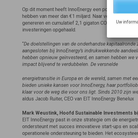
Op dit moment heeft InnoEnergy een portefeuille van 
hebben van meer dan €1 miljard. Naar verwachting zul
Uw informa
genereren en cumulatief 2,1 gigaton CO2 besparen. De
investeringen opgehaald.
“
De doelstellingen van de onderhandse kapitaalronde 
aangesloten bij InnoEnergy’s indrukwekkende aandee
hebben opnieuw geïnvesteerd, en samen hebben we vo
impact blijvend te verdubbelen. De versnelde
energietransitie in Europa en de wereld, samen met een
bieden unieke kansen voor InnoEnergy, haar portfolio
klaar voor de weg die voor ons ligt. Sinds 2010 zijn we
aldus Jacob Ruiter, CEO van EIT InnoEnergy Benelux
Mark Weustink, Hoofd Sustainable Investments bi
EIT InnoEnergy past in onze strategie om de energiet
ondersteunt met succes innovatieve start-ups en scale
operationele ondersteuning te bieden. Het ecosysteem 