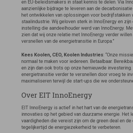
en EU-beleidsmakers in staat kennis te delen. Via Inn
aanzienlijke bijdrage te leveren aan de decarbonisati
het ontwikkelen van oplossingen voor bedrijfstakken 
staalindustrie. Wij geloven sterk in InnoEnergy en zi
instelling die aandeelhouder werd van InnoEnergy. Met
zien dat wij onze relatie met InnoEnergy verder willen
versnellen van de energietransitie in Europa.”
Kees Koolen, CEO, Koolen Industries
: “Onze missie
normaal te maken voor iedereen. Betaalbaar. Bereikb
en zijn dan ook trots op onze hernieuwde investerin
energietransitie verder te versnellen door vroeg te in
maximaliseren terwijl de start-ups die we ondersteu
Over EIT InnoEnergy
EIT InnoEnergy is actief in het hart van de energietran
innovaties op het gebied van duurzame energie. Het le
vaardigheden die vereist zijn om de green deal en de 
tegelijkertijd de energiezekerheid te verbeteren.