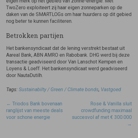
eigen merk op het gebied van zonne-energie. Met
TwoZero exploiteert zij haar eigen zonneparken op de
daken van de SMARTLOGs om haar huurders op dit gebied
nog beter te kunnen faciliteren.
Betrokken partijen
Het bankensyndicaat dat de lening verstrekt bestaat uit
Aareal Bank, ABN AMRO en Rabobank. DHG werd bij deze
transactie geadviseerd door Van Lanschot Kempen en
Loyens & Loeff. Het bankensyndicaat werd geadviseerd
door NautaDutilh.
Tags:
Sustainabilty / Green / Climate bonds
,
Vastgoed
Post
←
Triodos Bank bovenaan
Rose & Vanilla sluit
navigatie
ranglijst van meeste deals
crowdfunding maximaal
voor schone energie
succesvol af met € 300.000
→