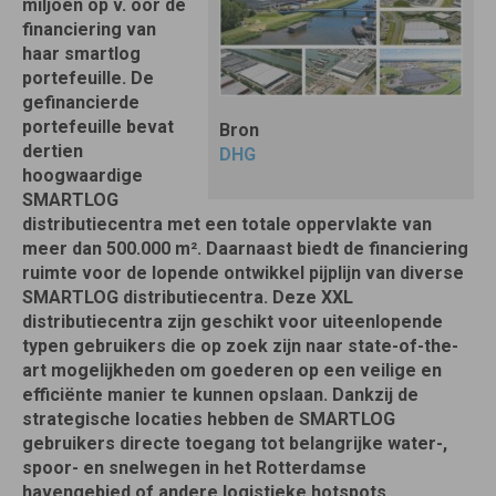
miljoen op v. oor de
financiering van
haar smartlog
portefeuille. De
gefinancierde
portefeuille bevat
Bron
dertien
DHG
hoogwaardige
SMARTLOG
distributiecentra met een totale oppervlakte van
meer dan 500.000 m². Daarnaast biedt de financiering
ruimte voor de lopende ontwikkel pijplijn van diverse
SMARTLOG distributiecentra. Deze XXL
distributiecentra zijn geschikt voor uiteenlopende
typen gebruikers die op zoek zijn naar state-of-the-
art mogelijkheden om goederen op een veilige en
efficiënte manier te kunnen opslaan. Dankzij de
strategische locaties hebben de SMARTLOG
gebruikers directe toegang tot belangrijke water-,
spoor- en snelwegen in het Rotterdamse
havengebied of andere logistieke hotspots.