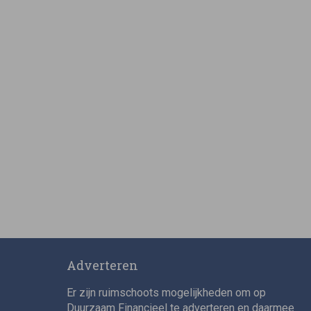
Adverteren
Er zijn ruimschoots mogelijkheden om op
Duurzaam Financieel te adverteren en daarmee