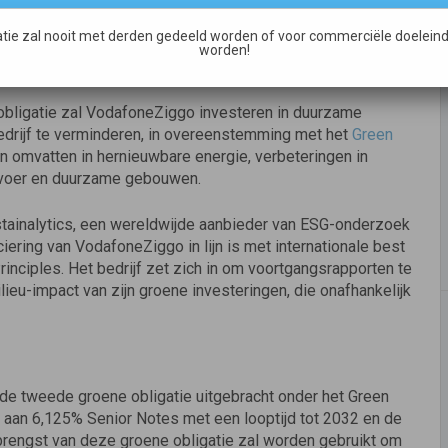
voetafdruk te verkleinen en onze overgang naar een
tie zal nooit met derden gedeeld worden of voor commerciële doeleind
worden!
obligatie zal VodafoneZiggo investeren in duurzame
edrijf te verminderen, in overeenstemming met het
Green
n omvatten in hernieuwbare energie, verbeteringen in
ervoer en duurzame gebouwen.
tainalytics, een wereldwijde aanbieder van ESG-onderzoek
iering van VodafoneZiggo in lijn is met internationale best
inciples. Het bedrijf zet zich in om voortgangsrapporten te
ieu-impact van zijn groene investeringen, die onafhankelijk
e tweede groene obligatie uitgebracht onder het Green
 aan 6,125% Senior Notes met een looptijd tot 2032 en de
brengst van deze groene obligatie zal worden gebruikt om