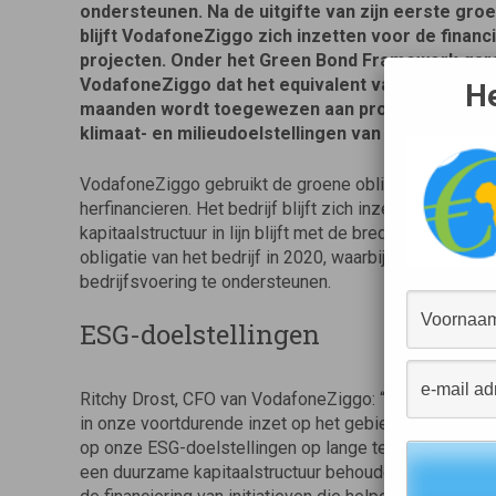
ondersteunen. Na de uitgifte van zijn eerste groe
blijft VodafoneZiggo zich inzetten voor de finan
projecten. Onder het Green Bond Framework gar
VodafoneZiggo dat het equivalent van de opbreng
He
maanden wordt toegewezen aan projecten, die in l
klimaat- en milieudoelstellingen van het bedrijf.
VodafoneZiggo gebruikt de groene obligatie om best
herfinancieren. Het bedrijf blijft zich inzetten voor e
kapitaalstructuur in lijn blijft met de bredere ESG-doe
obligatie van het bedrijf in 2020, waarbij 700 miljoe
bedrijfsvoering te ondersteunen.
ESG-doelstellingen
Ritchy Drost, CFO van VodafoneZiggo: “De lancering v
in onze voortdurende inzet op het gebied van duurza
op onze ESG-doelstellingen op lange termijn, zodat w
een duurzame kapitaalstructuur behouden. Deze groen