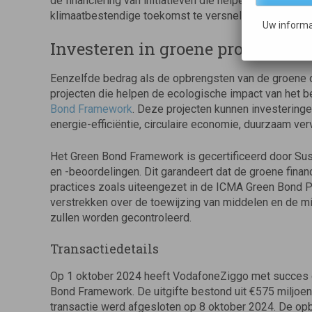
de financiering van initiatieven die helpen onze CO2-
klimaatbestendige toekomst te versnellen.”
Uw informa
Investeren in groene projecten
Eenzelfde bedrag als de opbrengsten van de groene 
projecten die helpen de ecologische impact van het b
Bond Framework
. Deze projecten kunnen investeringe
energie-efficiëntie, circulaire economie, duurzaam v
Het Green Bond Framework is gecertificeerd door Sus
en -beoordelingen. Dit garandeert dat de groene financ
practices zoals uiteengezet in de ICMA Green Bond Pr
verstrekken over de toewijzing van middelen en de mil
zullen worden gecontroleerd.
Transactiedetails
Op 1 oktober 2024 heeft VodafoneZiggo met succes d
Bond Framework. De uitgifte bestond uit €575 miljoen
transactie werd afgesloten op 8 oktober 2024. De op