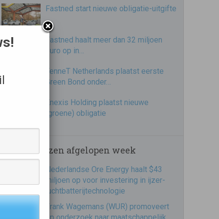
Fastned start nieuwe obligatie-uitgifte
ws!
Fastned haalt meer dan 32 miljoen
euro op in…
TenneT Netherlands plaatst eerste
l
Green Bond onder…
Enexis Holding plaatst nieuwe
(groene) obligatie
Meest gelezen afgelopen week
Nederlandse Ore Energy haalt $43
miljoen op voor investering in ijzer-
luchtbatterijtechnologie
Frank Wagemans (WUR) promoveert
op onderzoek naar maatschappelijk