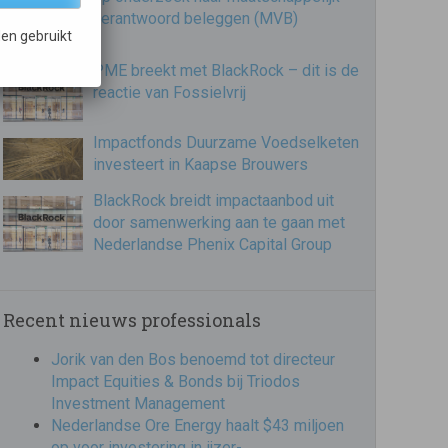
verantwoord beleggen (MVB)
en gebruikt
PME breekt met BlackRock – dit is de
reactie van Fossielvrij
Impactfonds Duurzame Voedselketen
investeert in Kaapse Brouwers
BlackRock breidt impactaanbod uit
door samenwerking aan te gaan met
Nederlandse Phenix Capital Group
Recent nieuws professionals
Jorik van den Bos benoemd tot directeur
Impact Equities & Bonds bij Triodos
Investment Management
Nederlandse Ore Energy haalt $43 miljoen
op voor investering in ijzer-