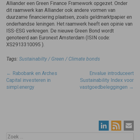
Alliander een Green Finance Framework opgezet. Onder
dit raamwerk kan Alliander ook andere vormen van
duurzame financiering plaatsen, zoals geldmarktpapier en
onderhandse leningen. Het raamwerk heeft een opinie van
ISS-ESG verkregen. De nieuwe Green Bond wordt
genoteerd aan Euronext Amsterdam (ISIN code:
XS2913310095 ).
Tags:
Sustainabilty / Green / Climate bonds
Post
←
Rabobank en Arches
Envalue introduceert
navigatie
Capital investeren in
Sustainability Index voor
simpl.energy
vastgoedbeleggingen
→
Zoek