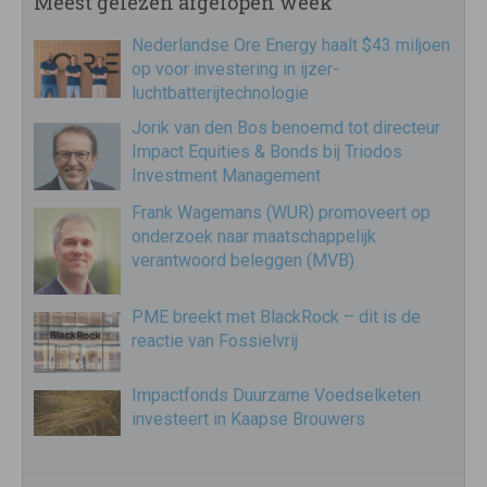
Meest gelezen afgelopen week
Nederlandse Ore Energy haalt $43 miljoen
op voor investering in ijzer-
luchtbatterijtechnologie
Jorik van den Bos benoemd tot directeur
Impact Equities & Bonds bij Triodos
Investment Management
Frank Wagemans (WUR) promoveert op
onderzoek naar maatschappelijk
verantwoord beleggen (MVB)
PME breekt met BlackRock – dit is de
reactie van Fossielvrij
Impactfonds Duurzame Voedselketen
investeert in Kaapse Brouwers