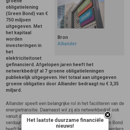
groene
obligatielening
(Green Bond) van €
750 miljoen
uitgegeven. Met
het kapitaal
Bron
worden
Alliander
investeringen in
het
elektriciteitsnet
gefinancierd. Afgelopen jaren heeft het
netwerkbedrijf al 7 groene obligatieleningen
publiekelijk uitgegeven. Het totaal aan uitgegeven
groene obligaties door Alliander bedraagt nu € 3,35
miljard.
Alliander speelt een belangrijke rol in het faciliteren van de
energietransitie. Daarnaast wil zij als netwerkbedrijf ook
vanuit de eigen bedrijfsvoering bijdragen aan
Het laatste duurzame financiële
verduurzaming. Met de uitgifte van de nieuwe Green Bond
nieuws!
heeft het netwerkbedrijf opnieuw duurzame investeerders