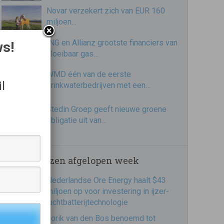
Novar verzekert zich van EUR 160
miljoen…
ING en Allianz grootste financiers van
ws!
vloeibaar gas…
WMD één van de eerste
l
drinkwaterbedrijven met een…
Stedin Groep geeft nieuwe groene
obligatie uit van…
Meest gelezen afgelopen week
Nederlandse Ore Energy haalt $43
miljoen op voor investering in ijzer-
luchtbatterijtechnologie
Jorik van den Bos benoemd tot