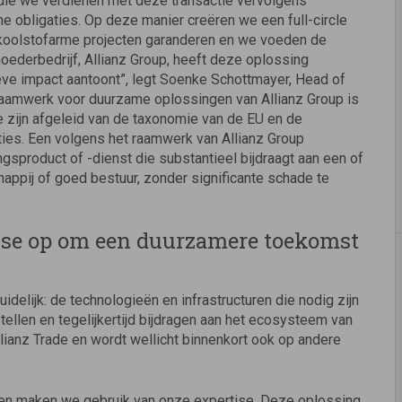
 die we verdienen met deze transactie vervolgens
e obligaties. Op deze manier creëren we een full-circle
n koolstofarme projecten garanderen en we voeden de
derbedrijf, Allianz Group, heeft deze oplossing
eve impact aantoont”, legt Soenke Schottmayer, Head of
t raamwerk voor duurzame oplossingen van Allianz Group is
 zijn afgeleid van de taxonomie van de EU en de
es. Een volgens het raamwerk van Allianz Group
gsproduct of -dienst die substantieel bijdraagt aan een of
appij of goed bestuur, zonder significante schade te
rtise op om een duurzamere toekomst
idelijk: de technologieën en infrastructuren die nodig zijn
llen en tegelijkertijd bijdragen aan het ecosysteem van
llianz Trade en wordt wellicht binnenkort ook op andere
 en maken we gebruik van onze expertise. Deze oplossing