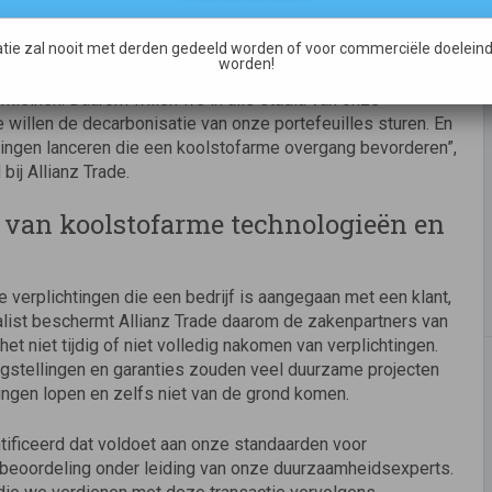
tie zal nooit met derden gedeeld worden of voor commerciële doeleind
bevinden we ons in een unieke positie om bedrijven en de
worden!
. Daarom willen we het goede voorbeeld geven en de
rkleinen. Daarom willen we in alle stadia van onze
 willen de decarbonisatie van onze portefeuilles sturen. En
singen lanceren die een koolstofarme overgang bevorderen”,
bij Allianz Trade.
 van koolstofarme technologieën en
e verplichtingen die een bedrijf is aangegaan met een klant,
ialist beschermt Allianz Trade daarom de zakenpartners van
het niet tijdig of niet volledig nakomen van verplichtingen.
rgstellingen en garanties zouden veel duurzame projecten
ringen lopen en zelfs niet van de grond komen.
ntificeerd dat voldoet aan onze standaarden voor
 beoordeling onder leiding van onze duurzaamheidsexperts.