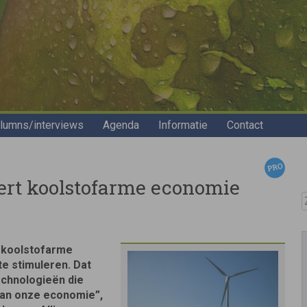
lumns/interviews
Agenda
Informatie
Contact
ert koolstofarme economie
Z
 koolstofarme
e stimuleren. Dat
echnologieën die
 van onze economie”,