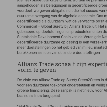
Als het voldoet aan onze criteria, worden de premies
aangehouden als beleggingen in gecertificeerde groen
voordeel: we geven obligaties uit die het succes va
duurzame overgang van de algehele economie. Ons moe
gecertificeerd als duurzaam, wat de verwachte positi
Commercial – Global Surety bij Allianz Trade, uit. He
gebaseerd op doelstellingen en productelementen die
Sustainable Development Goals van de Verenigde Nati
gecertificeerde duurzame oplossing is een verzekerin
meer doelstellingen op het gebied van milieu, maatsch
berokkenen aan een van de andere doelstellingen.
Allianz Trade schaalt zijn expe
vorm te geven
De visie van Allianz Trade op Surety Green2Green is du
voor een duurzame toekomst ondersteunen en veiligste
groene financiering. Deze aanpak is niet nieuw voor A
business lines toegepast.
“Met Surety Green2Green breiden we onze kennis uit