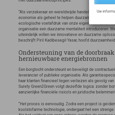
met duurzaamheidsprincipes.
Uw informa
“Als verzekeraar en wereldwijde handelsbevorderaar 
economie als geheel te helpen duurzamer te groeien
ecologische voetafdruk van onze eigen activiteiten ve
organisatie een duurzame mentaliteit introduceren. We
uiteindelijk willen we innovatieve en duurzame oplos
beschrijft Piril Kadibesegil Yasar, hoofd duurzaamheid 
Ondersteuning van de doorbraak
hernieuwbare energiebronnen
Een borgtocht ondersteunt en beveiligt de contractuel
leverancier of publieke organisatie. Als garantiespec
haar klanten financieel tegen verliezen als gevolg van 
Surety Green2Green volgt dezelfde logica: zonder bo
aanzienlijke financiële risico’s en juridische belemme
“Het proces is eenvoudig. Zodra een project is geïde
koolstofarme technologie, ondergaat het een strenge