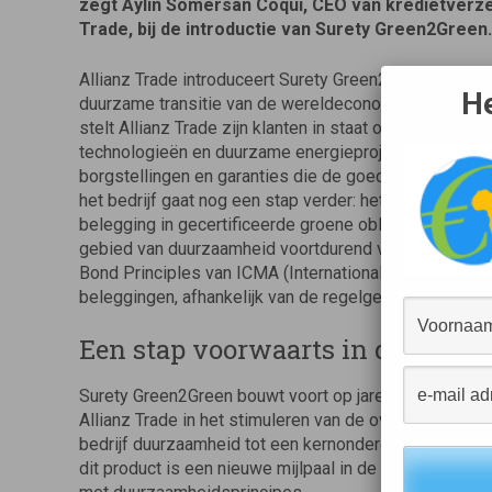
zegt Aylin Somersan Coqui, CEO van kredietverze
Trade, bij de introductie van Surety Green2Green.
Allianz Trade introduceert Surety Green2Green als n
He
duurzame transitie van de wereldeconomie te versnell
stelt Allianz Trade zijn klanten in staat om deel te n
technologieën en duurzame energieprojecten door de u
borgstellingen en garanties die de goede uitvoering 
het bedrijf gaat nog een stap verder: het bedrag va
belegging in gecertificeerde groene obligaties, waard
gebied van duurzaamheid voortdurend voedt. Het gaat
Bond Principles van ICMA (International Capital Mark
beleggingen, afhankelijk van de regelgeving die zich in
Een stap voorwaarts in de duurz
Surety Green2Green bouwt voort op jarenlange inzet v
Allianz Trade in het stimuleren van de overgang. In li
bedrijf duurzaamheid tot een kernonderdeel van haar b
dit product is een nieuwe mijlpaal in de inspanningen v