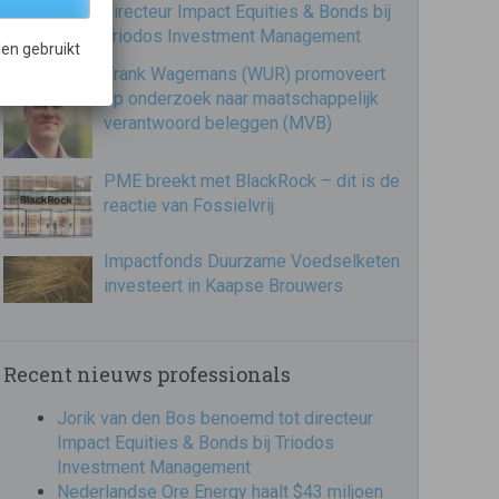
directeur Impact Equities & Bonds bij
Triodos Investment Management
en gebruikt
Frank Wagemans (WUR) promoveert
op onderzoek naar maatschappelijk
verantwoord beleggen (MVB)
PME breekt met BlackRock – dit is de
reactie van Fossielvrij
Impactfonds Duurzame Voedselketen
investeert in Kaapse Brouwers
Recent nieuws professionals
Jorik van den Bos benoemd tot directeur
Impact Equities & Bonds bij Triodos
Investment Management
Nederlandse Ore Energy haalt $43 miljoen