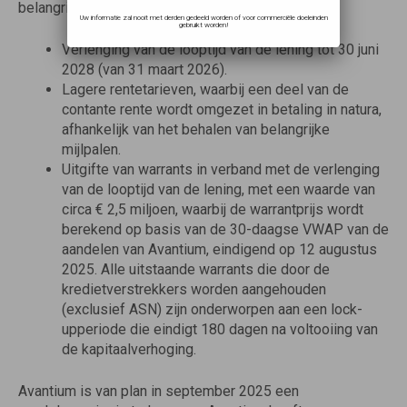
belangrijkste wijzigingen omvatten:
Uw informatie zal nooit met derden gedeeld worden of voor commerciële doeleinden
gebruikt worden!
Verlenging van de looptijd van de lening tot 30 juni
2028 (van 31 maart 2026).
Lagere rentetarieven, waarbij een deel van de
contante rente wordt omgezet in betaling in natura,
afhankelijk van het behalen van belangrijke
mijlpalen.
Uitgifte van warrants in verband met de verlenging
van de looptijd van de lening, met een waarde van
circa € 2,5 miljoen, waarbij de warrantprijs wordt
berekend op basis van de 30-daagse VWAP van de
aandelen van Avantium, eindigend op 12 augustus
2025. Alle uitstaande warrants die door de
kredietverstrekkers worden aangehouden
(exclusief ASN) zijn onderworpen aan een lock-
upperiode die eindigt 180 dagen na voltooiing van
de kapitaalverhoging.
Avantium is van plan in september 2025 een