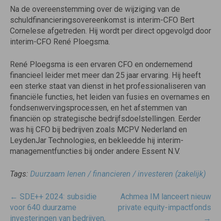
Na de overeenstemming over de wijziging van de
schuldfinancieringsovereenkomst is interim-CFO Bert
Cornelese afgetreden. Hij wordt per direct opgevolgd door
interim-CFO René Ploegsma.
René Ploegsma is een ervaren CFO en ondernemend
financieel leider met meer dan 25 jaar ervaring. Hij heeft
een sterke staat van dienst in het professionaliseren van
financiële functies, het leiden van fusies en overnames en
fondsenwervingsprocessen, en het afstemmen van
financiën op strategische bedrijfsdoelstellingen. Eerder
was hij CFO bij bedrijven zoals MCPV Nederland en
LeydenJar Technologies, en bekleedde hij interim-
managementfuncties bij onder andere Essent N.V.
Tags:
Duurzaam lenen / financieren / investeren (zakelijk)
Post
←
SDE++ 2024: subsidie
Achmea IM lanceert nieuw
navigatie
voor 640 duurzame
private equity-impactfonds
investeringen van bedrijven,
→