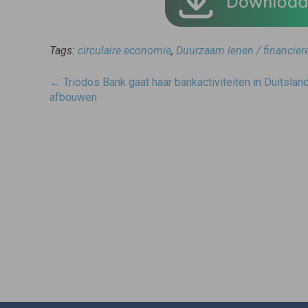
Tags:
circulaire economie
,
Duurzaam lenen / financieren
Post
←
Triodos Bank gaat haar bankactiviteiten in Duitslan
navigatie
afbouwen