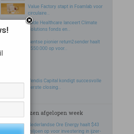
Value Factory stapt in Foamlab voor
circulaire…
Gilde Healthcare lanceert Climate
ws!
Solutions fonds en…
Gentse pionier return2sender haalt
€550.000 op voor…
l
Vendis Capital kondigt succesvolle
eerste closing…
Meest gelezen afgelopen week
Nederlandse Ore Energy haalt $43
miljoen op voor investering in ijzer-