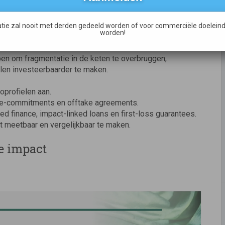
 het klassieke private-equitymodel. Denk aan korte
elle groei.
tie zal nooit met derden gedeeld worden of voor commerciële doeleind
worden!
lpen om fragmentatie in de keten te overbruggen,
len investeerbaarder te maken.
oprofielen aan.
re-commitments en offtake agreements.
d finance, impact-linked loans en first-loss guarantees.
t meetbaar en vergelijkbaar te maken.
e impact