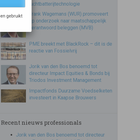
luchtbatterijtechnologie
Frank Wagemans (WUR) promoveert
en gebruikt
op onderzoek naar maatschappelijk
verantwoord beleggen (MVB)
PME breekt met BlackRock – dit is de
reactie van Fossielvrij
Jorik van den Bos benoemd tot
directeur Impact Equities & Bonds bij
Triodos Investment Management
Impactfonds Duurzame Voedselketen
investeert in Kaapse Brouwers
Recent nieuws professionals
Jorik van den Bos benoemd tot directeur