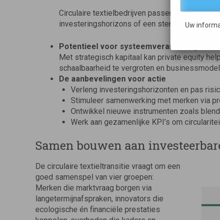
Circulaire textielbedrijven passen vaak niet in
investeringshorizons of een sterke focus op sn
Uw informa
Potentieel voor systeemverandering
Met strategisch kapitaal kan private equity he
schaalbaarheid te vergroten en businessmodel
De aanbevelingen voor actie
Verleng investeringshorizonten en pas risic
Stimuleer samenwerking met merken via p
Ontwikkel nieuwe instrumenten zoals blende
Werk aan gezamenlijke KPI’s om circularitei
Samen bouwen aan investeerbar
De circulaire textieltransitie vraagt om een
goed samenspel van vier groepen:
Merken die marktvraag borgen via
langetermijnafspraken, innovators die
ecologische én financiële prestaties