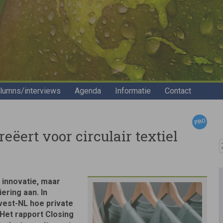
lumns/interviews
Agenda
Informatie
Contact
eëert voor circulair textiel
Z
 innovatie, maar
ering aan. In
vest-NL hoe private
 Het rapport Closing