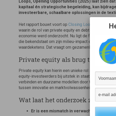
Loops, Opening Opportunities (2025) laat zien dat
kapitaal én strategische begeleiding, kan bijdrag
investeerbare, schaalbare oplossingen in de texti
He
Het rapport bouwt voort op
Closing Loops, Opening Op
waarin de rol van private equity en debt finance in de 
economie werd onderzocht. Nu ligt de focus specifiek 
die bekendstaat om zijn milieu-impact en complexe,
waardeketens. Dat vraagt om gezamenlijke actie van a
Private equity als brug tussen i
Private equity kan hierin een unieke rol spelen. Dankzi
equity-investeerders bij uitstek in staat om schaalba
verbinden en duurzame modellen door te ontwikkelen
tussen innovatie en marktvolwassenheid.
Wat laat het onderzoek zien?
Er is een mismatch in verwachtingen