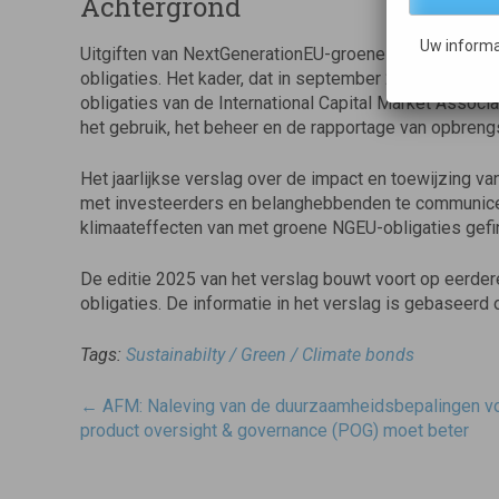
Achtergrond
Uw informa
Uitgiften van NextGenerationEU-groene obligaties w
obligaties. Het kader, dat in september 2021 is vast
obligaties van de International Capital Market Assoc
het gebruik, het beheer en de rapportage van opbreng
Het jaarlijkse verslag over de impact en toewijzing v
met investeerders en belanghebbenden te communicer
klimaateffecten van met groene NGEU-obligaties gefi
De editie 2025 van het verslag bouwt voort op eerde
obligaties. De informatie in het verslag is gebaseerd
Tags:
Sustainabilty / Green / Climate bonds
Post
←
AFM: Naleving van de duurzaamheidsbepalingen v
navigatie
product oversight & governance (POG) moet beter