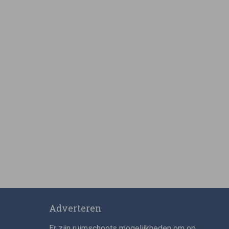
Adverteren
Er zijn ruimschoots mogelijkheden om op