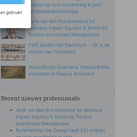
miljoen op voor investering in ijzer-
luchtbatterijtechnologie
en gebruikt
Jorik van den Bos benoemd tot
directeur Impact Equities & Bonds bij
Triodos Investment Management
PME breekt met BlackRock – dit is de
reactie van Fossielvrij
Impactfonds Duurzame Voedselketen
investeert in Kaapse Brouwers
Recent nieuws professionals
Jorik van den Bos benoemd tot directeur
Impact Equities & Bonds bij Triodos
Investment Management
Nederlandse Ore Energy haalt $43 miljoen