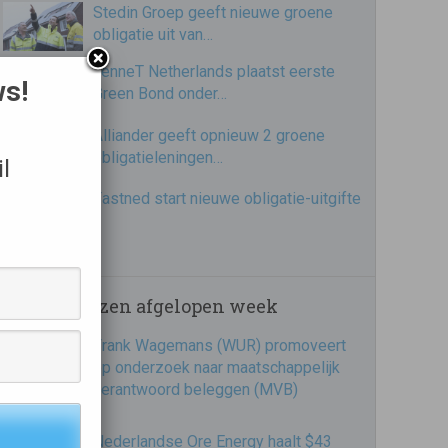
Stedin Groep geeft nieuwe groene
obligatie uit van…
TenneT Netherlands plaatst eerste
ws!
Green Bond onder…
Alliander geeft opnieuw 2 groene
obligatieleningen…
l
Fastned start nieuwe obligatie-uitgifte
Meest gelezen afgelopen week
Frank Wagemans (WUR) promoveert
op onderzoek naar maatschappelijk
verantwoord beleggen (MVB)
Nederlandse Ore Energy haalt $43