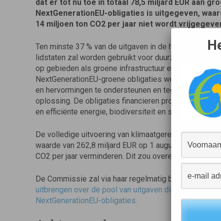
dat er tot nu toe in totaal 78,5 miljard EUR aan gr
NextGenerationEU-obligaties is uitgegeven, waar
14 miljoen ton CO2 per jaar niet wordt vrijgegev
He
Ten minste 37 % van de uitgaven in de herstel- en ve
lidstaten zal worden gebruikt voor duurzame investe
op gebieden als groene infrastructuur en hernieuwbar
NextGenerationEU-groene obligaties weerspiegelen 
en hervormingen te ondersteunen en tegelijkertijd inv
oplossing. De obligaties financieren projecten in de
en efficiënte energie, biodiversiteit en schoon vervoer
De volledige uitvoering van klimaatgerelateerde project
waarde van 262,8 miljard EUR op 1 augustus 2025) ka
CO2 per jaar verminderen. Dit zou overeenkomen met 
De Commissie zal via haar regelmatig bijgewerkte on
uitbrengen over de pool van uitgaven die kunnen word
NextGenerationEU-obligaties.