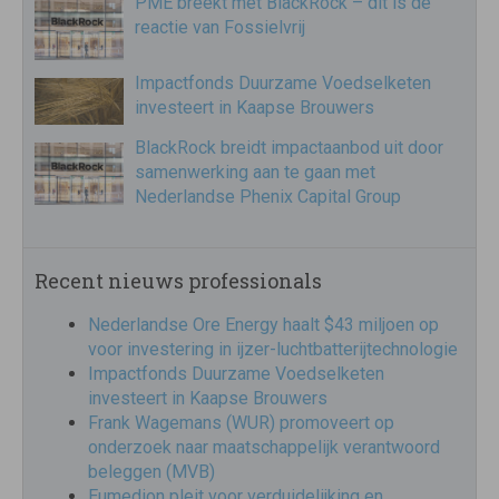
PME breekt met BlackRock – dit is de
reactie van Fossielvrij
Impactfonds Duurzame Voedselketen
investeert in Kaapse Brouwers
BlackRock breidt impactaanbod uit door
samenwerking aan te gaan met
Nederlandse Phenix Capital Group
Recent nieuws professionals
Nederlandse Ore Energy haalt $43 miljoen op
voor investering in ijzer-luchtbatterijtechnologie
Impactfonds Duurzame Voedselketen
investeert in Kaapse Brouwers
Frank Wagemans (WUR) promoveert op
onderzoek naar maatschappelijk verantwoord
beleggen (MVB)
Eumedion pleit voor verduidelijking en