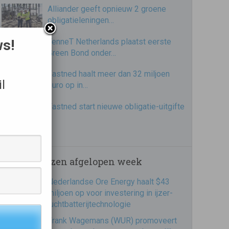
Alliander geeft opnieuw 2 groene
obligatieleningen…
TenneT Netherlands plaatst eerste
ws!
Green Bond onder…
Fastned haalt meer dan 32 miljoen
l
euro op in…
Fastned start nieuwe obligatie-uitgifte
Meest gelezen afgelopen week
Nederlandse Ore Energy haalt $43
miljoen op voor investering in ijzer-
luchtbatterijtechnologie
Frank Wagemans (WUR) promoveert