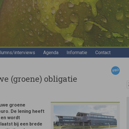
lumns/interviews
Agenda
Informatie
Contact
e (groene) obligatie
Z
euwe groene
euro. De lening heeft
 en wordt
laatst bij een brede