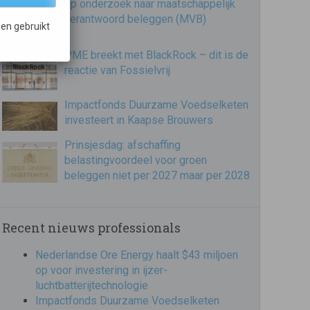
op onderzoek naar maatschappelijk
verantwoord beleggen (MVB)
en gebruikt
PME breekt met BlackRock – dit is de
reactie van Fossielvrij
Impactfonds Duurzame Voedselketen
investeert in Kaapse Brouwers
Prinsjesdag: afschaffing
belastingvoordeel voor groen
beleggen niet per 2027 maar per 2028
Recent nieuws professionals
Nederlandse Ore Energy haalt $43 miljoen
op voor investering in ijzer-
luchtbatterijtechnologie
Impactfonds Duurzame Voedselketen