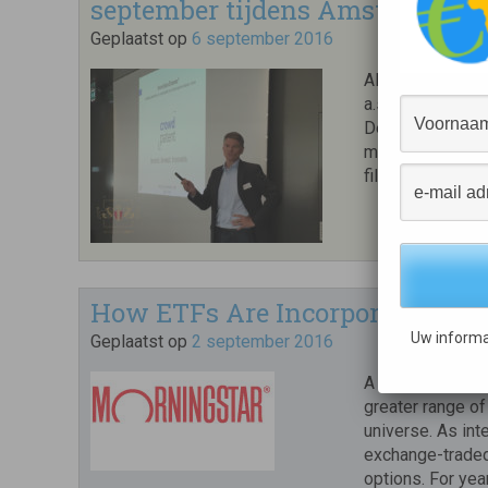
september tijdens Amsterdam C
Geplaatst op
6 september 2016
AMSTERDEN Scal
a.s. tijdens de 
Den-stijl prese
met hun huidige 
filantropen, pri
How ETFs Are Incorporating Sus
Uw informa
Geplaatst op
2 september 2016
A spate of recen
greater range of
universe. As int
exchange-traded
options. For yea