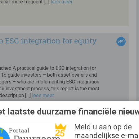
sical: more frequent […]
lees meer
o ESG integration for equity
ched A practical guide to ESG integration for
. To guide investors – both asset owners and
gers – who are implementing ESG integration
eir investment process, this report is the most
escription […]
lees meer
t laatste duurzame financiële nieu
Meld u aan op de
 scale-ups pitchen op 28
maandelijkse e-mai