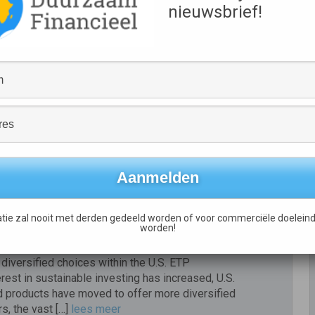
apital Week
nieuwsbrief!
e-Up! vindt plaats op woensdag 28 september
Amsterdam Capital Week. Bij dit ontbijt in Dragons’
nteren tien voorgeselecteerde scale-ups samen
financiers zich aan zo’n 50 venture capitalists en
vate impact investeerders, […]
lees meer
tainability
tie zal nooit met derden gedeeld worden of voor commerciële doeleind
worden!
t launches has given sustainable investors a
 diversified choices within the U.S. ETP
erest in sustainable investing has increased, U.S.
 products have moved to offer more diversified
rs, the vast […]
lees meer