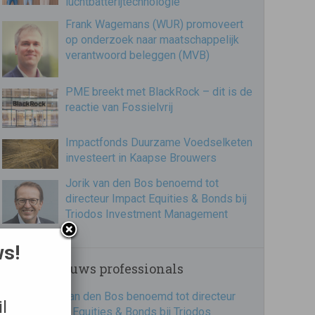
luchtbatterijtechnologie
Frank Wagemans (WUR) promoveert
op onderzoek naar maatschappelijk
verantwoord beleggen (MVB)
PME breekt met BlackRock – dit is de
reactie van Fossielvrij
Impactfonds Duurzame Voedselketen
investeert in Kaapse Brouwers
Jorik van den Bos benoemd tot
directeur Impact Equities & Bonds bij
Triodos Investment Management
ws!
Recent nieuws professionals
Jorik van den Bos benoemd tot directeur
l
Impact Equities & Bonds bij Triodos