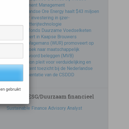
Investment Management
Nederlandse Ore Energy haalt $43 miljoen
op voor investering in ijzer-
luchtbatterijtechnologie
Impactfonds Duurzame Voedselketen
investeert in Kaapse Brouwers
Frank Wagemans (WUR) promoveert op
onderzoek naar maatschappelijk
verantwoord beleggen (MVB)
Eumedion pleit voor verduidelijking en
consistent toezicht bij de Nederlandse
implementatie van de CSDDD
en gebruikt
Vacatures ESG/Duurzaam financieel
Sustainable Finance Advisory Analyst