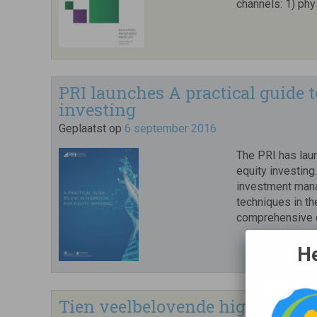
channels: 1) phy
PRI launches A practical guide t
investing
Geplaatst op
6 september 2016
The PRI has laun
equity investing
investment mana
techniques in th
comprehensive d
He
Tien veelbelovende high-impact