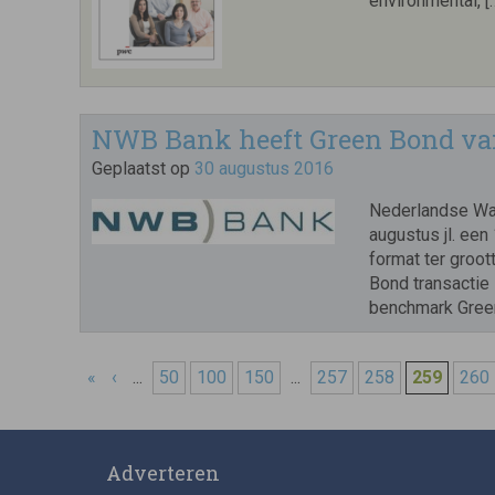
environmental, [
NWB Bank heeft Green Bond van
Geplaatst op
30 augustus 2016
Nederlandse Wat
augustus jl. ee
format ter groo
Bond transactie
benchmark Green 
«
‹
...
50
100
150
...
257
258
259
260
Adverteren