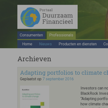
Consumenten
Professionals
Home
Nieuws
Producten en diensten
Co
Archieven
Adapting portfolios to climate 
Geplaatst op
7 september 2016
Investors can no
BlackRock Invest
“Adapting portfo
how climate cha