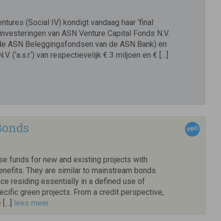
ntures (Social IV) kondigt vandaag haar ‘final
 investeringen van ASN Venture Capital Fonds N.V.
 de ASN Beleggingsfondsen van de ASN Bank) en
. (‘a.s.r.’) van respectievelijk € 3 miljoen en € […]
Bonds
e funds for new and existing projects with
enefits. They are similar to mainstream bonds
nce residing essentially in a defined use of
cific green projects. From a credit perspective,
 […]
lees meer