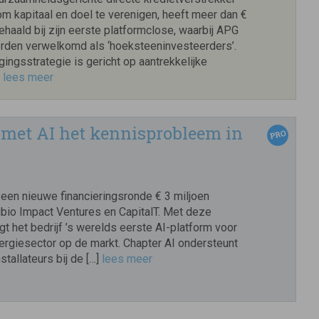
m kapitaal en doel te verenigen, heeft meer dan €
haald bij zijn eerste platformclose, waarbij APG
den verwelkomd als ‘hoeksteeninvesteerders’.
ingsstrategie is gericht op aantrekkelijke
]
lees meer
 met AI het kennisprobleem in
 een nieuwe financieringsronde € 3 miljoen
ubio Impact Ventures en CapitalT. Met deze
gt het bedrijf ’s werelds eerste AI-platform voor
rgiesector op de markt. Chapter AI ondersteunt
stallateurs bij de […]
lees meer