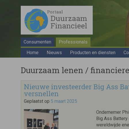
Consumenten
Professionals
Home
Nieuws
Producten en diensten
Co
Duurzaam lenen / financieren
Nieuwe investeerder Big Ass Bat
versnellen
Geplaatst op
5 maart 2025
Ondernemer Phi
Big Ass Battery
wereldwijde ene