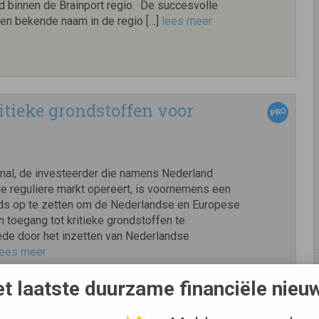
 binnen de Brainport regio. De succesvolle
en bekende naam in de regio […]
lees meer
tieke grondstoffen voor
onal, de investeerder die namens Nederland
de reguliere markt opereert, is voornemens een
ds op te zetten om de Nederlandse en Europese
in toegang tot kritieke grondstoffen te
de door het inzetten van Nederlandse
lees meer
t laatste duurzame financiële nieu
logy en Brineworks krijgen