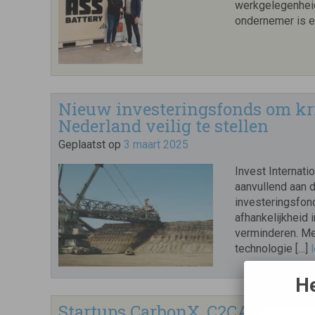
werkgelegenheid
ondernemer is e
Nieuw investeringsfonds om kri
Nederland veilig te stellen
Geplaatst op
3 maart 2025
Invest Internati
aanvullend aan 
investeringsfon
afhankelijkheid 
verminderen. Me
technologie […]
He
Startups CarbonX, C2CA Techno