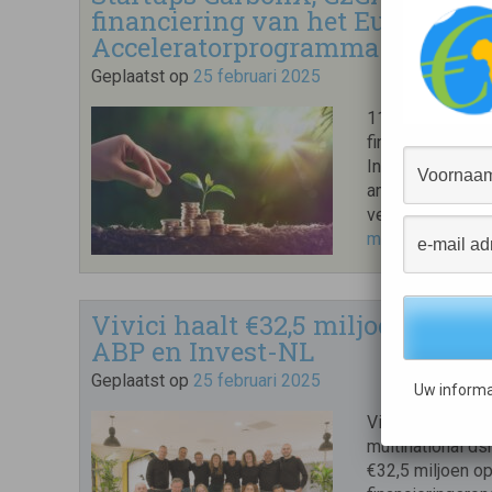
financiering van het European I
Acceleratorprogramma
Geplaatst op
25 februari 2025
11 Nederlandse s
financiering op 
Innovation Coun
andere om proje
verbeteren en ci
meer
Vivici haalt €32,5 miljoen op in
ABP en Invest-NL
Geplaatst op
25 februari 2025
Uw informa
Vivici, een Ned
multinational ds
€32,5 miljoen op