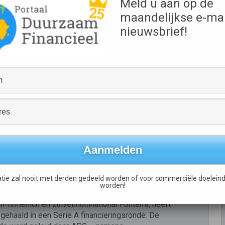
Meld u aan op de
nnovation Council (EIC)
maandelijkse e-mai
nieuwsbrief!
tart-ups halen in totaal € 118 miljoen aan
in de meest recente ronde van het European
cil (EIC) Acceleratorprogramma. Het gaat onder
cten die virussen tegengaan, quantumcomputers
rculaire grondstoffen opleveren. Tot […]
lees
 Series A-financieringsronde van
tie zal nooit met derden gedeeld worden of voor commerciële doeleind
worden!
erlandse startup gesteund door biotech
m-firmenich en zuivelmultinational Fonterra, heeft
gehaald in een Serie A financieringsronde. De