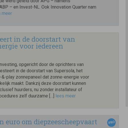
nde werd geleid door APG – namens
BP – en Invest-NL. Ook Innovation Quarter nam
s meer
ert in de doorstart van
ergie voor iedereen
nvesting, opgericht door de oprichters van
esteert in de doorstart van Supersola, het
g-&-play zonnepaneel dat zonne-energie voor
kelijk maakt. Dankzij deze doorstart kunnen
lusief huurders, nu zonder installateur of
ocedures zelf duurzame […]
lees meer
n euro om diepzeescheepvaart