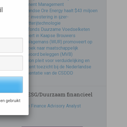
Investment Management
l
Nederlandse Ore Energy haalt $43 miljoen
op voor investering in ijzer-
luchtbatterijtechnologie
Impactfonds Duurzame Voedselketen
investeert in Kaapse Brouwers
Frank Wagemans (WUR) promoveert op
onderzoek naar maatschappelijk
verantwoord beleggen (MVB)
Eumedion pleit voor verduidelijking en
consistent toezicht bij de Nederlandse
implementatie van de CSDDD
Vacatures ESG/Duurzaam financieel
en gebruikt
Sustainable Finance Advisory Analyst