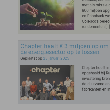
met als missie o
800 miljoen opge
en Rabobank wer
Colesco’s belegg
rendementen […
Chapter haalt € 3 miljoen op om
de energiesector op te lossen
Geplaatst op
23 januari 2025
Chapter heeft in
opgehaald bij R
investering bren
de duurzame ene
fabrikanten en in