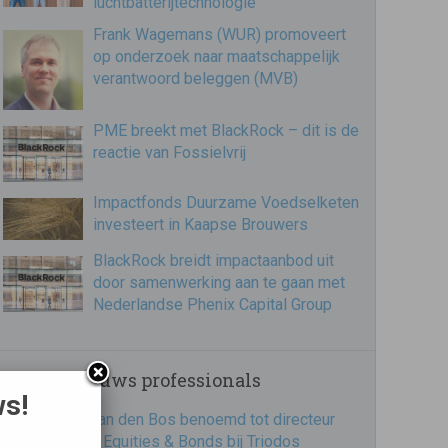
luchtbatterijtechnologie
Frank Wagemans (WUR) promoveert
op onderzoek naar maatschappelijk
verantwoord beleggen (MVB)
PME breekt met BlackRock – dit is de
reactie van Fossielvrij
Impactfonds Duurzame Voedselketen
investeert in Kaapse Brouwers
BlackRock breidt impactaanbod uit
door samenwerking aan te gaan met
Nederlandse Phenix Capital Group
Recent nieuws professionals
ws!
Jorik van den Bos benoemd tot directeur
Impact Equities & Bonds bij Triodos