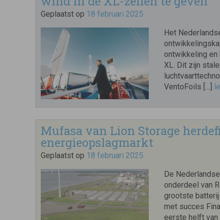
wind in de XL-zeilen te geven
Geplaatst op
18 februari 2025
Het Nederlandse
ontwikkelingskap
ontwikkeling en
XL. Dit zijn sta
luchtvaarttechno
VentoFoils […]
l
Mufasa van Lion Storage herdef
energieopslagmarkt
Geplaatst op
18 februari 2025
De Nederlandse 
onderdeel van R
grootste batter
met succes Finan
eerste helft van