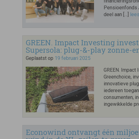
financieringsro
Pensioenfonds A
deel aan […]
lee
GREEN. Impact Investing investe
Supersola: plug-&-play zonne-en
Geplaatst op
19 februari 2025
GREEN. Impact I
Greenchoice, inv
innovatieve plu
iedereen toegan
consumenten, inc
ingewikkelde pr
Econowind ontvangt één miljoe