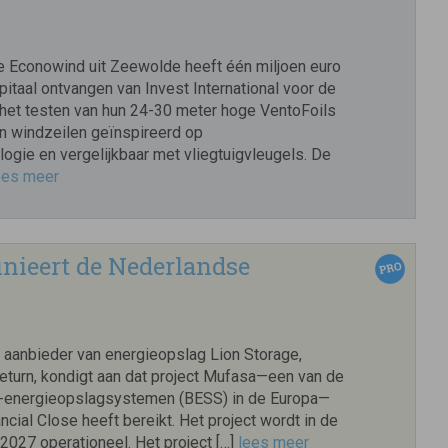
 Econowind uit Zeewolde heeft één miljoen euro
itaal ontvangen van Invest International voor de
 het testen van hun 24-30 meter hoge VentoFoils
len windzeilen geïnspireerd op
logie en vergelijkbaar met vliegtuigvleugels. De
ees meer
inieert de Nederlandse
aanbieder van energieopslag Lion Storage,
eturn, kondigt aan dat project Mufasa—een van de
ij-energieopslagsystemen (BESS) in de Europa—
cial Close heeft bereikt. Het project wordt in de
 2027 operationeel. Het project […]
lees meer