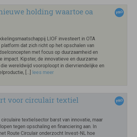
 nieuwe holding waartoe oa
kkelingsmaatschappij LIOF investeert in OTA
platform dat zich richt op het opschalen van
edselconcepten met focus op duurzaamheid en
e impact. Kipster, de innovatieve en duurzame
 die wereldwijd vooroploopt in diervriendelijke en
elproductie, […]
lees meer
t voor circulair textiel
irculaire textielsector barst van innovatie, maar
n lopen tegen opschaling en financiering aan. In
t Route Circulair onderzocht Invest-NL hoe