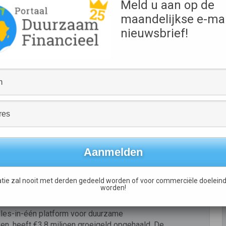
Meld u aan op de
t in Plantics om internationale
maandelijkse e-mai
nieuwsbrief!
tner Invest International kondigt een
g aan in het Nederlandse particuliere bedrijf
vest International wil duurzaamheid versnellen door
n baanbrekende technologieën met bewezen
n internationale marktpotentie. De investering van
onal biedt Plantics de middelen […]
lees meer
voor groeiversnelling van
orm duurzame
tie zal nooit met derden gedeeld worden of voor commerciële doeleind
worden!
lles-in-één platform voor duurzame
jven, heeft €3,8 miljoen groeigeld opgehaald. De