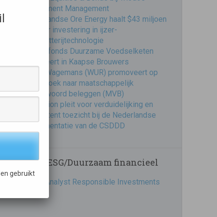
Investment Management
l
Nederlandse Ore Energy haalt $43 miljoen
op voor investering in ijzer-
luchtbatterijtechnologie
Impactfonds Duurzame Voedselketen
investeert in Kaapse Brouwers
Frank Wagemans (WUR) promoveert op
onderzoek naar maatschappelijk
verantwoord beleggen (MVB)
Eumedion pleit voor verduidelijking en
consistent toezicht bij de Nederlandse
implementatie van de CSDDD
Vacatures ESG/Duurzaam financieel
en gebruikt
Business Analyst Responsible Investments
PMI