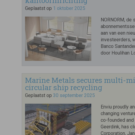
kantoorinrichting
Geplaatst op
1 oktober 2025
NORNORM, de sca
abonnementsserv
aan van een nie
investeerders, w
Banco Santander
door Houlihan L
Marine Metals secures multi-mil
circular ship recycling
Geplaatst op
30 september 2025
Enviu proudly an
changing venture
co-founded and 
Geerdink, has cl
Corporation, Jan