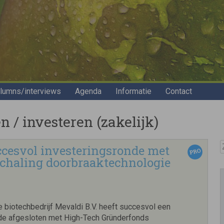
lumns/interviews
Agenda
Informatie
Contact
 / investeren (zakelijk)
Z
uccesvol investeringsronde met
schaling doorbraaktechnologie
 biotechbedrijf Mevaldi B.V. heeft succesvol een
de afgesloten met High-Tech Gründerfonds