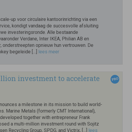
le-up voor circulaire kantoorinrichting via een
ice, kondigt vandaag de succesvolle afsluiting
uwe investeringsronde. Alle bestaande
aaronder Verdane, Inter IKEA, Philian AB en
, onderstreepten opnieuw hun vertrouwen. De
okey begeleide […]
lees meer
lion investment to accelerate
nounces a milestone in its mission to build world-
s. Marine Metals (formerly CMT International),
developed together with entrepreneur Frank
osed a multi-million investment round with Sojitz
sen Recycling Group, SPDG, and Victrix, […]
lees