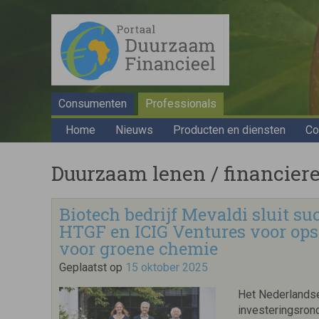
Consumenten
Professionals
Home
Nieuws
Producten en diensten
Co
Duurzaam lenen / financieren
Biotech bedrijf Mevaldi sluit s
HTGF en ICIG Ventures voor op
voor groene chemie
Geplaatst op
15 oktober 2025
Het Nederlandse
investeringsron