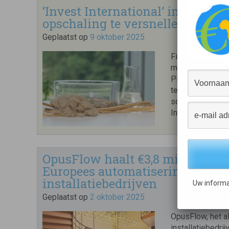
‘Invest International’ investeer
opschaling te versnellen
Geplaatst op
9 oktober 2025
Financieringspar
minderheidsbelan
Plantics B.V. In
te investeren i
schaalbaarheid e
Invest Internati
OpusFlow haalt €3,8 miljoen op 
Europees automatiseringsplatf
installatiebedrijven
Uw informa
Geplaatst op
2 oktober 2025
OpusFlow, het a
installatiebedri