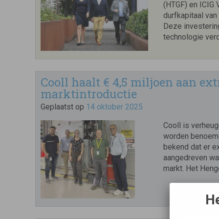
(HTGF) en ICIG 
durfkapitaal van
Deze investering
technologie verd
Cooll haalt € 4,5 miljoen aan ex
marktintroductie
Geplaatst op
14 oktober 2025
Cooll is verheu
worden benoemd 
bekend dat er ex
aangedreven wa
markt. Het Heng
He