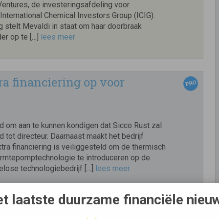
Ventures, de investeringsafdeling voor
 International Chemical Investors Group (ICIG).
 stelt Mevaldi in staat om haar doorbraak
er op te […]
lees meer
tra financiering op voor
gd om aan te kunnen kondigen dat Sicco Rust zal
tot directeur. Daarnaast maakt het bedrijf
tra financiering is veiliggesteld om de thermisch
rmtepomptechnologie te introduceren op de
elose technologiebedrijf […]
lees meer
t laatste duurzame financiële nieu