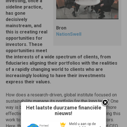
investing, once a
sideline practice,
has gone
decisively
mainstream, and
Bron
this is creating real
NationSwell
opportunities for
investors. These
opportunities meet
the interests of a wide spectrum of clients, from
fiduciaries aligning their portfolios with the realities
of a rapidly changing world to clients who are
increasingly looking to have their investments
express their values.
How does a research-driven, global institute focused on
sustainability manage its portfolio for the long term? One
way is by leveraging its own research on trends to more
Het laatste duurzame financiële
nieuws!
effectively steward their endowment while also using this
work to create a model for other institutional investors.
Meld u aan op de
Here, the World Resources Institute’s President and CEO