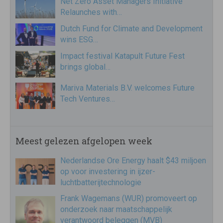
Net Zero Asset Managers Initiative
Relaunches with…
Dutch Fund for Climate and Development
wins ESG…
Impact festival Katapult Future Fest
brings global…
Mariva Materials B.V. welcomes Future
Tech Ventures…
Meest gelezen afgelopen week
Nederlandse Ore Energy haalt $43 miljoen
op voor investering in ijzer-
luchtbatterijtechnologie
Frank Wagemans (WUR) promoveert op
onderzoek naar maatschappelijk
verantwoord beleggen (MVB)