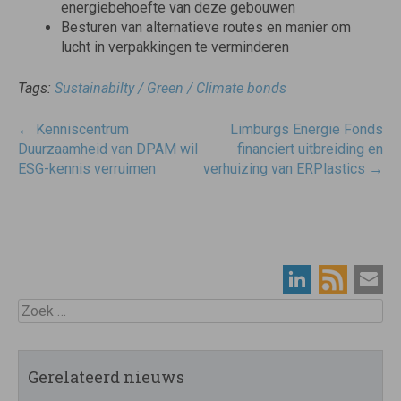
energiebehoefte van deze gebouwen
Besturen van alternatieve routes en manier om
lucht in verpakkingen te verminderen
Tags:
Sustainabilty / Green / Climate bonds
Post
←
Kenniscentrum
Limburgs Energie Fonds
navigatie
Duurzaamheid van DPAM wil
financiert uitbreiding en
ESG-kennis verruimen
verhuizing van ERPlastics
→
Zoek
Gerelateerd nieuws