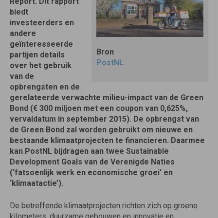
Report. Dit rapport
biedt
investeerders en
andere
geïnteresseerde
Bron
partijen details
PostNL
over het gebruik
van de
opbrengsten en de
gerelateerde verwachte milieu-impact van de Green
Bond (€ 300 miljoen met een coupon van 0,625%,
vervaldatum in september 2015). De opbrengst van
de Green Bond zal worden gebruikt om nieuwe en
bestaande klimaatprojecten te financieren. Daarmee
kan PostNL bijdragen aan twee Sustainable
Development Goals van de Verenigde Naties
(‘fatsoenlijk werk en economische groei’ en
‘klimaatactie’).
De betreffende klimaatprojecten richten zich op groene
kilometers, duurzame gebouwen en innovatie en