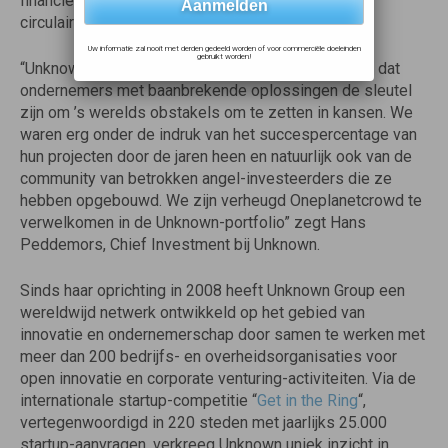
financiering ophaalde voor de ontwikkeling van hun
circulaire afvalveilingsplatform.
Uw informatie zal nooit met derden gedeeld worden of voor commerciële doeleinden
gebruikt worden!
“Unknown en Oneplanetcrowd delen de overtuiging dat
ondernemers met baanbrekende oplossingen de sleutel
zijn om ’s werelds obstakels om te zetten in kansen. We
waren erg onder de indruk van het succespercentage van
hun projecten door de jaren heen en natuurlijk ook van de
community van betrokken angel-investeerders die ze
hebben opgebouwd. We zijn verheugd Oneplanetcrowd te
verwelkomen in de Unknown-portfolio” zegt Hans
Peddemors, Chief Investment bij Unknown.
Sinds haar oprichting in 2008 heeft Unknown Group een
wereldwijd netwerk ontwikkeld op het gebied van
innovatie en ondernemerschap door samen te werken met
meer dan 200 bedrijfs- en overheidsorganisaties voor
open innovatie en corporate venturing-activiteiten. Via de
internationale startup-competitie “
Get in the Ring
“,
vertegenwoordigd in 220 steden met jaarlijks 25.000
startup-aanvragen, verkreeg Unknown uniek inzicht in