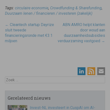
Tags:
circulaire economie
,
Crowdfunding & Sharefunding
,
Duurzaam lenen / financieren / investeren (zakelijk)
Post
←
Cleantech startup Dayrize
ABN AMRO helpt klanten
navigatie
sluit tweede
door woud aan
financieringsronde met €3.1
duurzaamheidsubsidies
miljoen
verduurzaming vastgoed
→
Zoek
Gerelateerd nieuws
Invest-NL investeert in CuspAI om AI-