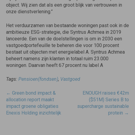
object. Wij zien dat als een groot blijk van vertrouwen in
onze dienstverlening.”
Het verduurzamen van bestaande woningen past ook in de
ambitieuze ESG-strategie, die Syntrus Achmea in 2019
lanceerde. Een van de doelstellingen is om in 2030 een
vastgoedportefeuille te beheren die voor 100 procent
bestaat uit objecten met energielabel A. Syntrus Achmea
beheert namens zijn klanten in totaal ruim 23.000
woningen. Daarvan heeft 67 procent nu label A
Tags:
Pensioen(fondsen)
,
Vastgoed
Post
←
Green bond impact &
ENOUGH raises €42m
navigatie
allocation report maakt
($51M) Series B to
impact groene obligaties
supercharge sustainable
Enexis Holding inzichtelijk
protein
→