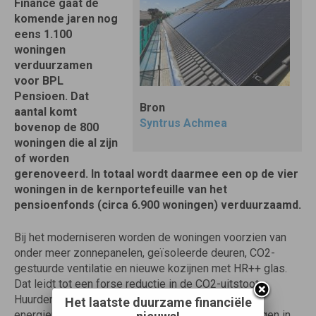
Finance gaat de
komende jaren nog
eens 1.100
woningen
verduurzamen
voor BPL
Pensioen. Dat
Bron
aantal komt
Syntrus Achmea
bovenop de 800
woningen die al zijn
of worden
gerenoveerd. In totaal wordt daarmee een op de vier
woningen in de kernportefeuille van het
pensioenfonds (circa 6.900 woningen) verduurzaamd.
Bij het moderniseren worden de woningen voorzien van
onder meer zonnepanelen, geïsoleerde deuren, CO2-
gestuurde ventilatie en nieuwe kozijnen met HR++ glas.
Dat leidt tot een forse reductie in de CO2-uitstoot.
Huurders zien hun wooncomfort toenemen en hun
Het laatste duurzame financiële
energierekening dalen. Daarnaast stijgen de woningen in