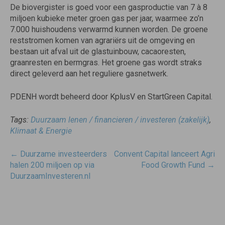
De biovergister is goed voor een gasproductie van 7 à 8
miljoen kubieke meter groen gas per jaar, waarmee zo’n
7.000 huishoudens verwarmd kunnen worden. De groene
reststromen komen van agrariërs uit de omgeving en
bestaan uit afval uit de glastuinbouw, cacaoresten,
graanresten en bermgras. Het groene gas wordt straks
direct geleverd aan het reguliere gasnetwerk.
PDENH wordt beheerd door KplusV en StartGreen Capital.
Tags:
Duurzaam lenen / financieren / investeren (zakelijk)
,
Klimaat & Energie
Post
←
Duurzame investeerders
Convent Capital lanceert Agri
navigatie
halen 200 miljoen op via
Food Growth Fund
→
DuurzaamInvesteren.nl