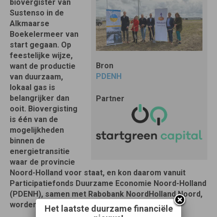
biovergister van
Sustenso in de
Alkmaarse
Boekelermeer van
start gegaan. Op
feestelijke wijze,
Bron
want de productie
PDENH
van duurzaam,
lokaal gas is
belangrijker dan
Partner
ooit. Biovergisting
is één van de
mogelijkheden
binnen de
energietransitie
waar de provincie
Noord-Holland voor staat, en kon daarom vanuit
Participatiefonds Duurzame Economie Noord-Holland
(PDENH), samen met Rabobank NoordHolland Noord,
worden gefinancierd.
Het laatste duurzame financiële