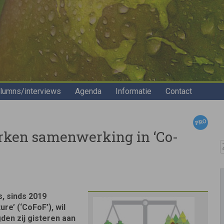
lumns/interviews
Agenda
Informatie
Contact
erken samenwerking in ‘Co-
Z
, sinds 2019
re’ (‘CoFoF’), wil
en zij gisteren aan