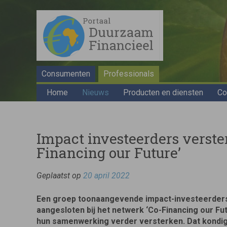
Consumenten
Professionals
Home
Nieuws
Producten en diensten
Co
Impact investeerders verst
Financing our Future’
Geplaatst op
20 april 2022
Een groep toonaangevende impact-investeerders
aangesloten bij het netwerk ‘Co-Financing our Futu
hun samenwerking verder versterken. Dat kondigd