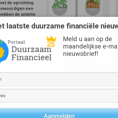
met de oprichting
genwoordigen een
 hebben de ambitie
n groeifasen te
t laatste duurzame financiële nieu
 wordt het
act-investeren,
Bron
 in te zetten en de
Meld u aan op de
CoFoF
nomie in een
maandelijkse e-mai
nieuwsbrief!
fondsen en -financiers samen als onafhankelijke partijen
e kunnen investeren in impactvolle ondernemingen gedurende
n early stage tot groei. Sinds 2019 hebben zij al in meer
teiten bereikt CoFoF bovendien een nog grotere groep van
 Thije, initiatiefnemer van CoFoF en investment manager bij
e veel kansen om als impact investeerders samen op te
j hun zoektocht naar groeifinanciering. En dat is nog
 samenwerking zal leiden tot meer en effectievere