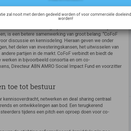
en kennisdeling
bstantiële verbetering voor mens of planeet. Impact-
tie zal nooit met derden gedeeld worden of voor commerciële doeleind
worden!
ge door zich te richten op maatschappelijke doelen en
itie van de economie mogelijk maken. Om meer bedrijven
nen, is een betere samenwerking van groot belang. “CoFoF
voor discussie en kennisdeling. Hieraan geven we onder
ngen, het delen van investeringskansen, het uitwisselen van
andere partijen in de markt. CoFoF verbindt en biedt de
 werken in bijvoorbeeld consortia en om co-
uckens, Directeur ABN AMRO Social Impact Fund en voorzitter
n toe tot bestuur
r kennisoverdracht, netwerken en deal sharing centraal
trends en ontwikkelingen aan bod. Een terugkerend
vesteerders tijdens een pitch een oproep doen voor co-