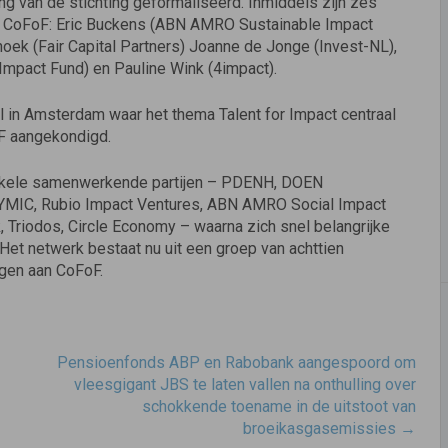
ng van de stichting geformaliseerd. Inmiddels zijn zes
an CoFoF: Eric Buckens (ABN AMRO Sustainable Impact
Snoek (Fair Capital Partners) Joanne de Jonge (Invest-NL),
Impact Fund) en Pauline Wink (4impact).
rcl in Amsterdam waar het thema Talent for Impact centraal
oF aangekondigd.
enkele samenwerkende partijen – PDENH, DOEN
WYMIC, Rubio Impact Ventures, ABN AMRO Social Impact
 Triodos, Circle Economy – waarna zich snel belangrijke
Het netwerk bestaat nu uit een groep van achttien
agen aan CoFoF.
Pensioenfonds ABP en Rabobank aangespoord om
vleesgigant JBS te laten vallen na onthulling over
schokkende toename in de uitstoot van
broeikasgasemissies
→