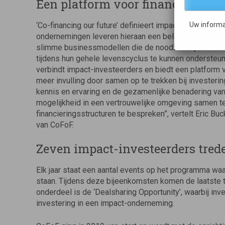
Een platform voor financiering 
‘Co-financing our future’ definieert impact als een su
Uw informa
ondernemingen leveren hieraan een belangrijke bijdra
slimme businessmodellen die de noodzakelijke trans
tijdens hun gehele levenscyclus te kunnen ondersteu
verbindt impact-investeerders en biedt een platform 
meer invulling door samen op te trekken bij investeri
kennis en ervaring en de gezamenlijke benadering van 
mogelijkheid in een vertrouwelijke omgeving samen te
financieringsstructuren te bespreken”, vertelt Eric B
van CoFoF.
Zeven impact-investeerders trede
Elk jaar staat een aantal events op het programma waa
staan. Tijdens deze bijeenkomsten komen de laatste 
onderdeel is de ‘Dealsharing Opportunity’, waarbij in
investering in een impact-onderneming.