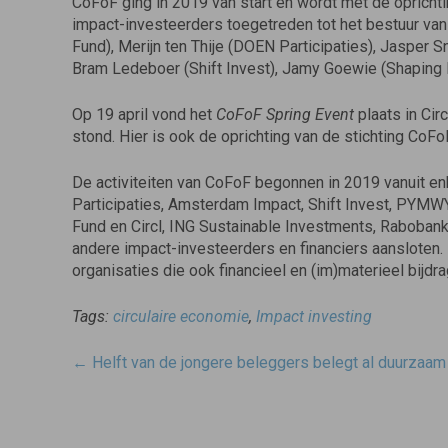
CoFoF ging in 2019 van start en wordt met de oprichti
impact-investeerders toegetreden tot het bestuur v
Fund), Merijn ten Thije (DOEN Participaties), Jasper 
Bram Ledeboer (Shift Invest), Jamy Goewie (Shaping 
Op 19 april vond het
CoFoF Spring Event
plaats in Ci
stond. Hier is ook de oprichting van de stichting CoF
De activiteiten van CoFoF begonnen in 2019 vanuit 
Participaties, Amsterdam Impact, Shift Invest, PYM
Fund en Circl, ING Sustainable Investments, Rabobank,
andere impact-investeerders en financiers aansloten. 
organisaties die ook financieel en (im)materieel bijdr
Tags:
circulaire economie
,
Impact investing
Post
←
Helft van de jongere beleggers belegt al duurzaam
navigatie