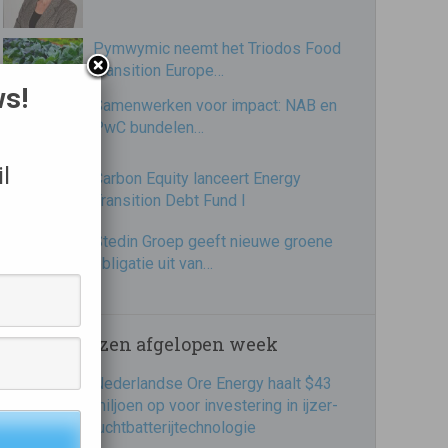
Pymwymic neemt het Triodos Food
Transition Europe…
ws!
Samenwerken voor impact: NAB en
PwC bundelen…
l
Carbon Equity lanceert Energy
Transition Debt Fund I
Stedin Groep geeft nieuwe groene
obligatie uit van…
Meest gelezen afgelopen week
Nederlandse Ore Energy haalt $43
miljoen op voor investering in ijzer-
luchtbatterijtechnologie