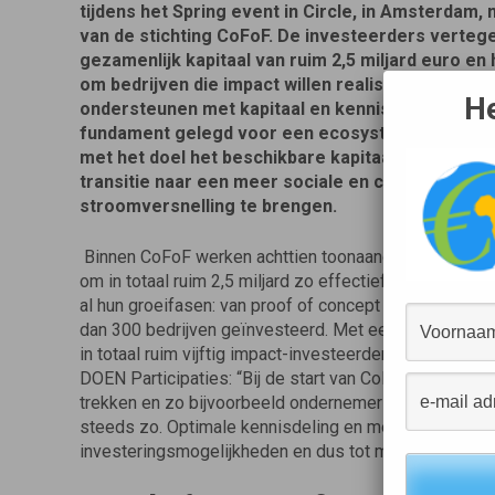
tijdens het Spring event in Circle, in Amsterdam, 
van de stichting CoFoF. De investeerders verte
gezamenlijk kapitaal van ruim 2,5 miljard euro en
om bedrijven die impact willen realiseren in al hu
He
ondersteunen met kapitaal en kennis. Met CoFoF
fundament gelegd voor een ecosysteem voor imp
met het doel het beschikbare kapitaal effectiever
transitie naar een meer sociale en circulaire eco
stroomversnelling te brengen.
Binnen CoFoF werken achttien toonaangevende impact
om in totaal ruim 2,5 miljard zo effectief mogelijk t
al hun groeifasen: van proof of concept tot seed en va
dan 300 bedrijven geïnvesteerd. Met een reeks activi
in totaal ruim vijftig impact-investeerders. Merijn ten
DOEN Participaties: “Bij de start van CoFoF zagen w
trekken en zo bijvoorbeeld ondernemers te ontlasten bi
steeds zo. Optimale kennisdeling en meer structurele
investeringsmogelijkheden en dus tot meer impact”.