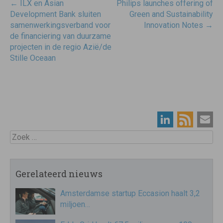
Post
←
ILX en Asian
Philips launches offering of
navigatie
Development Bank sluiten
Green and Sustainability
samenwerkingsverband voor
Innovation Notes
→
de financiering van duurzame
projecten in de regio Azië/de
Stille Oceaan
Zoek
Gerelateerd nieuws
Amsterdamse startup Eccasion haalt 3,2
miljoen…