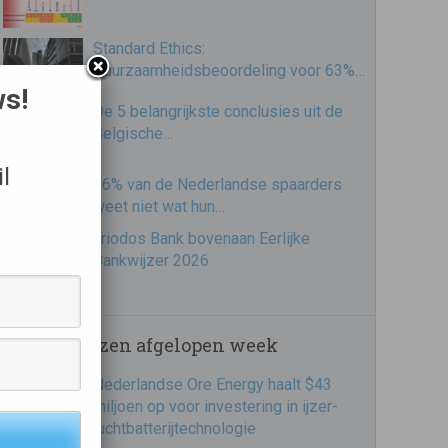
Standard Ethics:
Duurzaamheidsbeoordeling voor 63%…
ws!
De 5 belangrijkste conclusies uit de
Belgische…
l
86% van de Nederlandse spaarders
weet niet wat hun…
Triodos Bank bovenaan Eerlijke
Bankwijzer 2026
Meest gelezen afgelopen week
Nederlandse Ore Energy haalt $43
miljoen op voor investering in ijzer-
luchtbatterijtechnologie