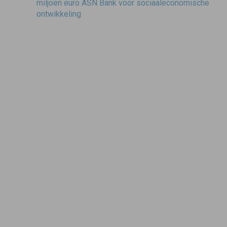
navigatie
miljoen euro ASN Bank voor sociaaleconomische
ontwikkeling