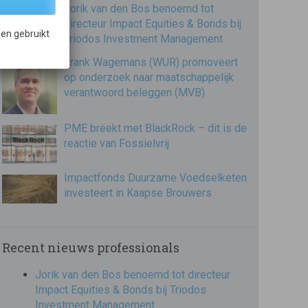
Jorik van den Bos benoemd tot
directeur Impact Equities & Bonds bij
en gebruikt
Triodos Investment Management
Frank Wagemans (WUR) promoveert
op onderzoek naar maatschappelijk
verantwoord beleggen (MVB)
PME breekt met BlackRock – dit is de
reactie van Fossielvrij
Impactfonds Duurzame Voedselketen
investeert in Kaapse Brouwers
Recent nieuws professionals
Jorik van den Bos benoemd tot directeur
Impact Equities & Bonds bij Triodos
Investment Management