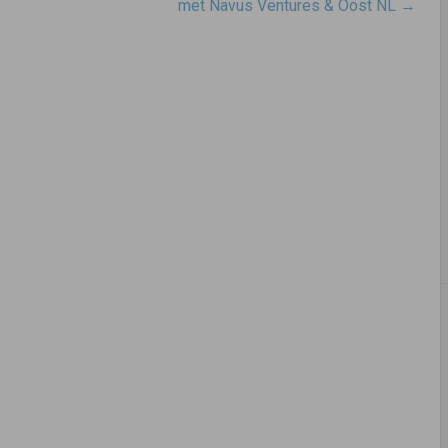
met Navus Ventures & Oost NL
→