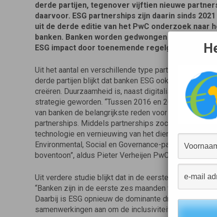
derde partijen, tegenover vijftien nieuwe partners
daarvoor. ESG partnerships zijn daarin sinds 2021 
uit de derde editie van het PwC onderzoek naar 
banken. Banken worden gedwongen om transparan
He
ESG impact door toenemende regelgeving en maa
Uit het aantal en verschillende type partnerships dat 
derde partijen blijkt dat banken ESG ook zien als een
creëren. Duurzaamheid is, naast digitalisering, een cr
strategie geworden. “Tussen 2016 en 2020 was de dig
van banken de belangrijkste reden voor het aangaan 
partnerships. Middels partnerships zochten banken n
technologie en vernieuwing van het dienstenaanbod. D
Environmental, Social en Governance-partnerships vo
boventoon”, aldus Pieter Verheijen PwC director consu
Uit verdere studie blijkt dat in de eerste twee kwarta
“Banken zijn in de eerste zes maanden van dit jaar b
Daarbij is ESG opnieuw de dominante drijver achter d
samenwerkingen aan om de inclusiviteit van bancaire 