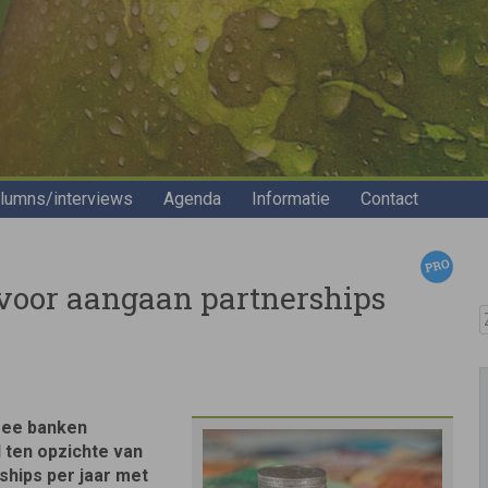
lumns/interviews
Agenda
Informatie
Contact
r voor aangaan partnerships
Z
rmee banken
ten opzichte van
ships per jaar met