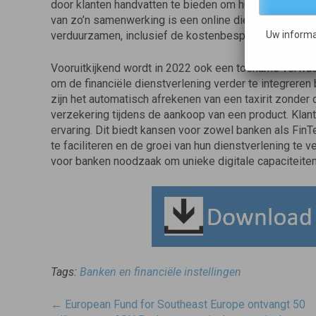
door klanten handvatten te bieden om hun impact op 
van zo’n samenwerking is een online dienst waarmee 
verduurzamen, inclusief de kostenbesparing die dat opl
Uw informa
Vooruitkijkend wordt in 2022 ook een toename verwa
om de financiële dienstverlening verder te integreren b
zijn het automatisch afrekenen van een taxirit zonder 
verzekering tijdens de aankoop van een product. Kla
ervaring. Dit biedt kansen voor zowel banken als FinT
te faciliteren en de groei van hun dienstverlening te ve
voor banken noodzaak om unieke digitale capaciteiten 
Tags:
Banken en financiële instellingen
Post
←
European Fund for Southeast Europe ontvangt 50