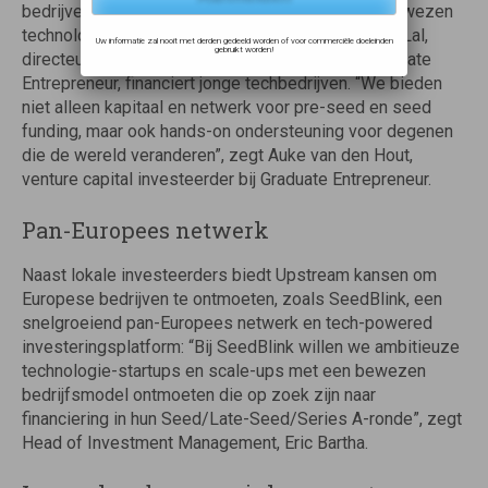
bedrijven in de carbon- en foodtech sector met bewezen
technologie en launching customers”, zegt Nityen Lal,
Uw informatie zal nooit met derden gedeeld worden of voor commerciële doeleinden
gebruikt worden!
directeur van ICOS. Een andere investeerder, Graduate
Entrepreneur, financiert jonge techbedrijven. “We bieden
niet alleen kapitaal en netwerk voor pre-seed en seed
funding, maar ook hands-on ondersteuning voor degenen
die de wereld veranderen”, zegt Auke van den Hout,
venture capital investeerder bij Graduate Entrepreneur.
Pan-Europees netwerk
Naast lokale investeerders biedt Upstream kansen om
Europese bedrijven te ontmoeten, zoals SeedBlink, een
snelgroeiend pan-Europees netwerk en tech-powered
investeringsplatform: “Bij SeedBlink willen we ambitieuze
technologie-startups en scale-ups met een bewezen
bedrijfsmodel ontmoeten die op zoek zijn naar
financiering in hun Seed/Late-Seed/Series A-ronde”, zegt
Head of Investment Management, Eric Bartha.