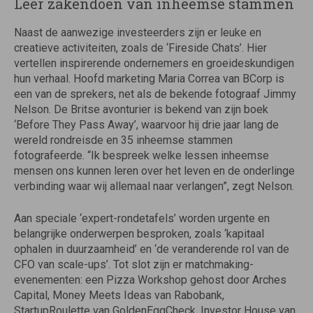
Leer zakendoen van inheemse stammen
Naast de aanwezige investeerders zijn er leuke en
creatieve activiteiten, zoals de ‘Fireside Chats’. Hier
vertellen inspirerende ondernemers en groeideskundigen
hun verhaal. Hoofd marketing Maria Correa van BCorp is
een van de sprekers, net als de bekende fotograaf Jimmy
Nelson. De Britse avonturier is bekend van zijn boek
‘Before They Pass Away’, waarvoor hij drie jaar lang de
wereld rondreisde en 35 inheemse stammen
fotografeerde. “Ik bespreek welke lessen inheemse
mensen ons kunnen leren over het leven en de onderlinge
verbinding waar wij allemaal naar verlangen”, zegt Nelson.
Aan speciale ‘expert-rondetafels’ worden urgente en
belangrijke onderwerpen besproken, zoals ‘kapitaal
ophalen in duurzaamheid’ en ‘de veranderende rol van de
CFO van scale-ups’. Tot slot zijn er matchmaking-
evenementen: een Pizza Workshop gehost door Arches
Capital, Money Meets Ideas van Rabobank,
StartupRoulette van GoldenEggCheck, Investor House van