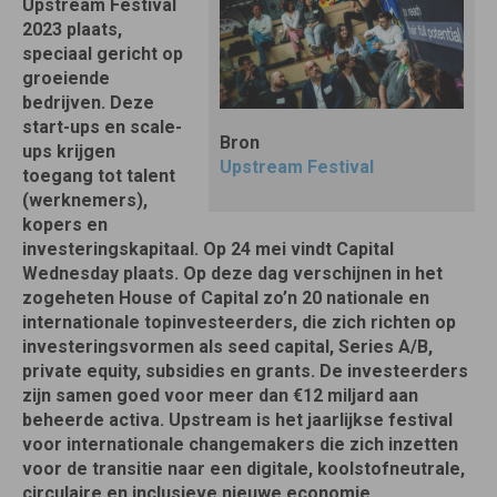
Upstream Festival
2023 plaats,
speciaal gericht op
groeiende
bedrijven. Deze
start-ups en scale-
Bron
ups krijgen
Upstream Festival
toegang tot talent
(werknemers),
kopers en
investeringskapitaal. Op 24 mei vindt Capital
Wednesday plaats. Op deze dag verschijnen in het
zogeheten House of Capital zo’n 20 nationale en
internationale topinvesteerders, die zich richten op
investeringsvormen als seed capital, Series A/B,
private equity, subsidies en grants. De investeerders
zijn samen goed voor meer dan €12 miljard aan
beheerde activa. Upstream is het jaarlijkse festival
voor internationale changemakers die zich inzetten
voor de transitie naar een digitale, koolstofneutrale,
circulaire en inclusieve nieuwe economie.