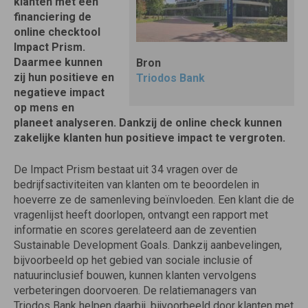
klanten met een
financiering de
online checktool
Impact Prism.
Daarmee kunnen
Bron
zij hun positieve en
Triodos Bank
negatieve impact
op mens en
planeet analyseren. Dankzij de online check kunnen
zakelijke klanten hun positieve impact te vergroten.
De Impact Prism bestaat uit 34 vragen over de
bedrijfsactiviteiten van klanten om te beoordelen in
hoeverre ze de samenleving beïnvloeden. Een klant die de
vragenlijst heeft doorlopen, ontvangt een rapport met
informatie en scores gerelateerd aan de zeventien
Sustainable Development Goals. Dankzij aanbevelingen,
bijvoorbeeld op het gebied van sociale inclusie of
natuurinclusief bouwen, kunnen klanten vervolgens
verbeteringen doorvoeren. De relatiemanagers van
Triodos Bank helpen daarbij, bijvoorbeeld door klanten met