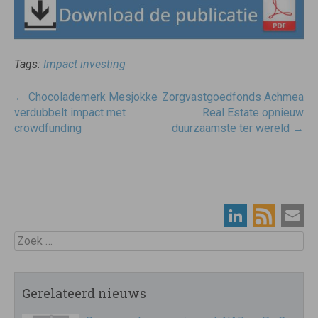
Tags:
Impact investing
Post
←
Chocolademerk Mesjokke
Zorgvastgoedfonds Achmea
navigatie
verdubbelt impact met
Real Estate opnieuw
crowdfunding
duurzaamste ter wereld
→
Zoek
Gerelateerd nieuws