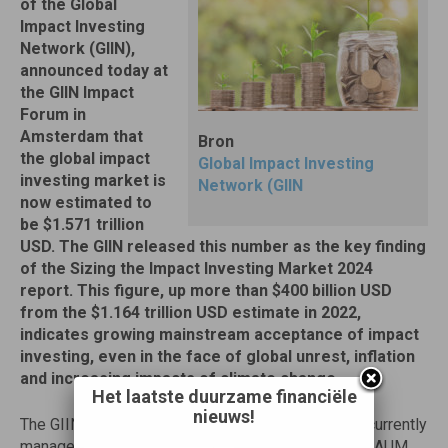
of the Global
Impact Investing
Network (GIIN),
announced today at
the GIIN Impact
Forum in
Amsterdam that
Bron
the global impact
Global Impact Investing
investing market is
Network (GIIN
now estimated to
be $1.571 trillion
USD. The GIIN released this number as the key finding
of the Sizing the Impact Investing Market 2024
report. This figure, up more than $400 billion USD
from the $1.164 trillion USD estimate in 2022,
indicates growing mainstream acceptance of impact
investing, even in the face of global unrest, inflation
and increasing impacts of climate change.
Het laatste duurzame financiële
nieuws!
The GIIN estimates that over 3,907 organizations currently
manage the $1.571 trillion USD in impact investing AUM