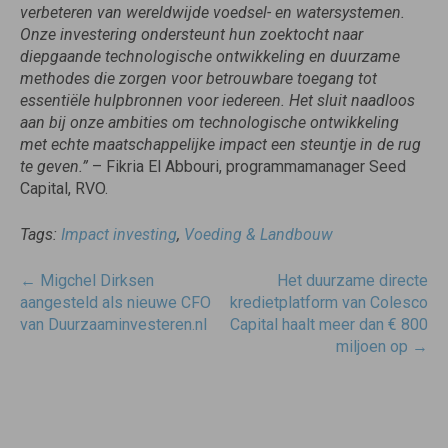
verbeteren van wereldwijde voedsel- en watersystemen.
Onze investering ondersteunt hun zoektocht naar
diepgaande technologische ontwikkeling en duurzame
methodes die zorgen voor betrouwbare toegang tot
essentiële hulpbronnen voor iedereen. Het sluit naadloos
aan bij onze ambities om technologische ontwikkeling
met echte maatschappelijke impact een steuntje in de rug
te geven.”
– Fikria El Abbouri, programmamanager Seed
Capital, RVO.
Tags:
Impact investing
,
Voeding & Landbouw
Post
←
Migchel Dirksen
Het duurzame directe
navigatie
aangesteld als nieuwe CFO
kredietplatform van Colesco
van Duurzaaminvesteren.nl
Capital haalt meer dan € 800
miljoen op
→