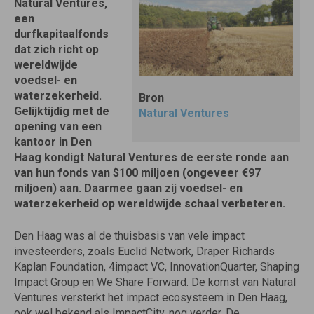
Natural Ventures,
een
durfkapitaalfonds
dat zich richt op
wereldwijde
voedsel- en
waterzekerheid.
Bron
Gelijktijdig met de
Natural Ventures
opening van een
kantoor in Den
Haag kondigt Natural Ventures de eerste ronde aan
van hun fonds van $100 miljoen (ongeveer €97
miljoen) aan. Daarmee gaan zij voedsel- en
waterzekerheid op wereldwijde schaal verbeteren.
Den Haag was al de thuisbasis van vele impact
investeerders, zoals Euclid Network, Draper Richards
Kaplan Foundation, 4impact VC, InnovationQuarter, Shaping
Impact Group en We Share Forward. De komst van Natural
Ventures versterkt het impact ecosysteem in Den Haag,
ook wel bekend als ImpactCity, nog verder. De