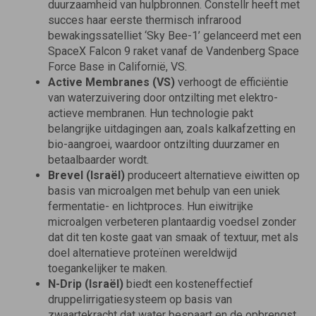
duurzaamheid van hulpbronnen. Constellr heeft met
succes haar eerste thermisch infrarood
bewakingssatelliet ‘Sky Bee-1’ gelanceerd met een
SpaceX Falcon 9 raket vanaf de Vandenberg Space
Force Base in Californië, VS.
Active Membranes (VS)
verhoogt de efficiëntie
van waterzuivering door ontzilting met elektro-
actieve membranen. Hun technologie pakt
belangrijke uitdagingen aan, zoals kalkafzetting en
bio-aangroei, waardoor ontzilting duurzamer en
betaalbaarder wordt.
Brevel (Israël)
produceert alternatieve eiwitten op
basis van microalgen met behulp van een uniek
fermentatie- en lichtproces. Hun eiwitrijke
microalgen verbeteren plantaardig voedsel zonder
dat dit ten koste gaat van smaak of textuur, met als
doel alternatieve proteïnen wereldwijd
toegankelijker te maken.
N-Drip
(Israël)
biedt een kosteneffectief
druppelirrigatiesysteem op basis van
zwaartekracht dat water bespaart en de opbrengst