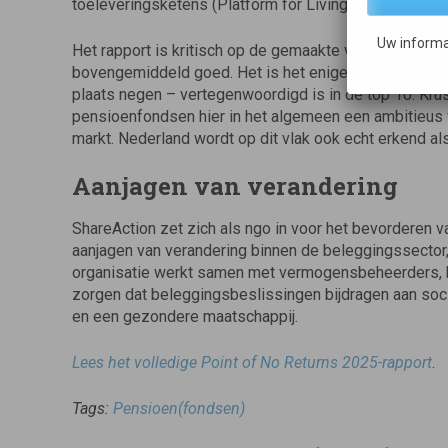
toeleveringsketens (Platform for Living Wage Financia
Uw informa
Het rapport is kritisch op de gemaakte voortgang va
bovengemiddeld goed. Het is het enige land dat me
plaats negen – vertegenwoordigd is in de top 10. Krus
pensioenfondsen hier in het algemeen een ambitieus 
markt. Nederland wordt op dit vlak ook echt erkend als 
Aanjagen van verandering
ShareAction zet zich als ngo in voor het bevorderen
aanjagen van verandering binnen de beleggingssector
organisatie werkt samen met vermogensbeheerders, b
zorgen dat beleggingsbeslissingen bijdragen aan soci
en een gezondere maatschappij.
Lees het volledige Point of No Returns 2025-rapport
.
Tags:
Pensioen(fondsen)