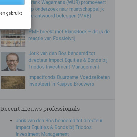
Frank Wagemans (WUR) promoveert
op onderzoek naar maatschappelijk
en gebruikt
verantwoord beleggen (MVB)
PME breekt met BlackRock – dit is de
reactie van Fossielvrij
Jorik van den Bos benoemd tot
directeur Impact Equities & Bonds bij
Triodos Investment Management
Impactfonds Duurzame Voedselketen
investeert in Kaapse Brouwers
Recent nieuws professionals
Jorik van den Bos benoemd tot directeur
Impact Equities & Bonds bij Triodos
Investment Management