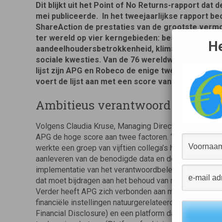
Dit blijkt uit het Point of No Returns-rapport dat 
mei publiceerde.
In het tweejaarlijkse rapport b
ShareAction de prestaties van de grootste ver
ter wereld op vier kerngebieden: bestuur en
He
aandeelhoudersbetrokkenheid, klimaatverandering
sociale kwesties. Van de 76 wereldwijde vermo
lijst zijn APG en Robeco de enige twee die een A
voert de lijst aan met een score van 76 procent,
Ambitieus verantwoord beleggin
Volgens Claudia Kruse, Managing Director Responsible
APG de hoge score aan twee factoren. “Onder de coörd
werkte een groep van vijftien collega’s hecht samen bi
aanleveren van de benodigde data en documentatie aa
implementatie van het verantwoordbeleggenbeleid van 
dat moet bijdragen aan het behoud van natuur en kw
Verder heeft APG zich verbonden aan meerdere sectori
financiële instellingen natuurgerelateerde risico’s en
Financial Disclosure) en een platform dat zich inzet vo