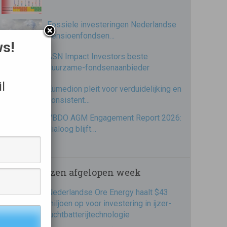
Fossiele investeringen Nederlandse
pensioenfondsen…
ws!
ASN Impact Investors beste
duurzame-fondsenaanbieder
l
Eumedion pleit voor verduidelijking en
consistent…
VBDO AGM Engagement Report 2026:
dialoog blijft…
Meest gelezen afgelopen week
Nederlandse Ore Energy haalt $43
miljoen op voor investering in ijzer-
luchtbatterijtechnologie