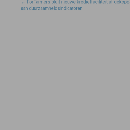
Post
←
ForFarmers sluit nieuwe kredietfaciliteit af gekopp
navigatie
aan duurzaamheidsindicatoren