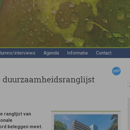
lumns/interviews
Agenda
Informatie
Contact
 duurzaamheidsranglijst
Z
 ranglijst van
ionale
ord beleggen meet.