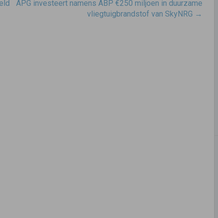
eld
APG investeert namens ABP €250 miljoen in duurzame
vliegtuigbrandstof van SkyNRG
→