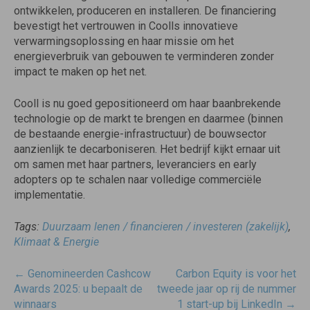
ontwikkelen, produceren en installeren. De financiering
bevestigt het vertrouwen in Coolls innovatieve
verwarmingsoplossing en haar missie om het
energieverbruik van gebouwen te verminderen zonder
impact te maken op het net.
Cooll is nu goed gepositioneerd om haar baanbrekende
technologie op de markt te brengen en daarmee (binnen
de bestaande energie-infrastructuur) de bouwsector
aanzienlijk te decarboniseren. Het bedrijf kijkt ernaar uit
om samen met haar partners, leveranciers en early
adopters op te schalen naar volledige commerciële
implementatie.
Tags:
Duurzaam lenen / financieren / investeren (zakelijk)
,
Klimaat & Energie
Post
←
Genomineerden Cashcow
Carbon Equity is voor het
navigatie
Awards 2025: u bepaalt de
tweede jaar op rij de nummer
winnaars
1 start-up bij LinkedIn
→