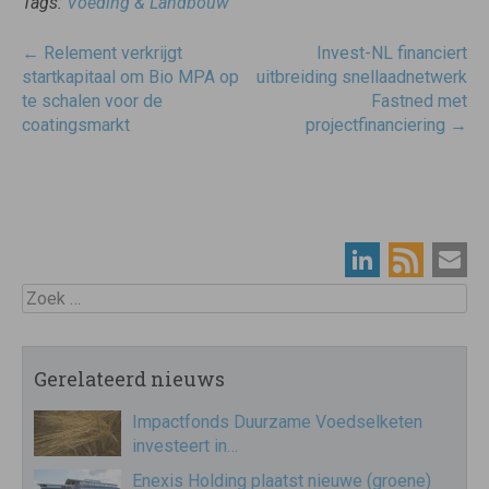
Tags:
Voeding & Landbouw
Post
←
Relement verkrijgt
Invest-NL financiert
navigatie
startkapitaal om Bio MPA op
uitbreiding snellaadnetwerk
te schalen voor de
Fastned met
coatingsmarkt
projectfinanciering
→
Zoek
Gerelateerd nieuws
Impactfonds Duurzame Voedselketen
investeert in…
Enexis Holding plaatst nieuwe (groene)