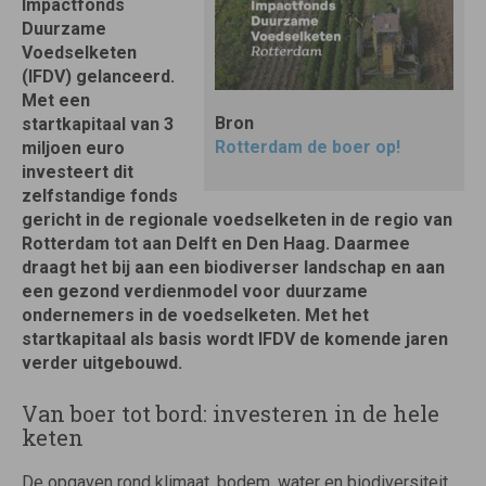
Impactfonds
Duurzame
Voedselketen
(IFDV) gelanceerd.
Met een
Bron
startkapitaal van 3
Rotterdam de boer op!
miljoen euro
investeert dit
zelfstandige fonds
gericht in de regionale voedselketen in de regio van
Rotterdam tot aan Delft en Den Haag. Daarmee
draagt het bij aan een biodiverser landschap en aan
een gezond verdienmodel voor duurzame
ondernemers in de voedselketen. Met het
startkapitaal als basis wordt IFDV de komende jaren
verder uitgebouwd.
Van boer tot bord: investeren in de hele
keten
De opgaven rond klimaat, bodem, water en biodiversiteit