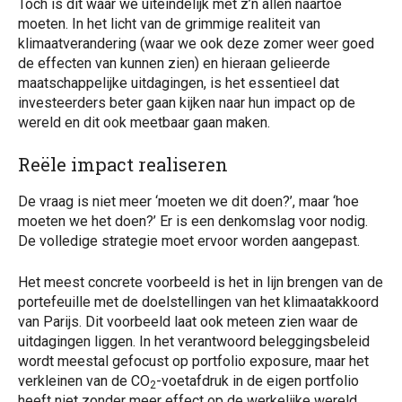
Toch is dit waar we uiteindelijk met z’n allen naartoe
moeten. In het licht van de grimmige realiteit van
klimaatverandering (waar we ook deze zomer weer goed
de effecten van kunnen zien) en hieraan gelieerde
maatschappelijke uitdagingen, is het essentieel dat
investeerders beter gaan kijken naar hun impact op de
wereld en dit ook meetbaar gaan maken.
Reële impact realiseren
De vraag is niet meer ‘moeten we dit doen?’, maar ‘hoe
moeten we het doen?’ Er is een denkomslag voor nodig.
De volledige strategie moet ervoor worden aangepast.
Het meest concrete voorbeeld is het in lijn brengen van de
portefeuille met de doelstellingen van het klimaatakkoord
van Parijs. Dit voorbeeld laat ook meteen zien waar de
uitdagingen liggen. In het verantwoord beleggingsbeleid
wordt meestal gefocust op portfolio exposure, maar het
verkleinen van de CO
-voetafdruk in de eigen portfolio
2
heeft niet zonder meer effect op de werkelijke wereld.