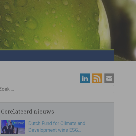
oek
Gerelateerd nieuws
Dutch Fund for Climate and
Development wins ESG…