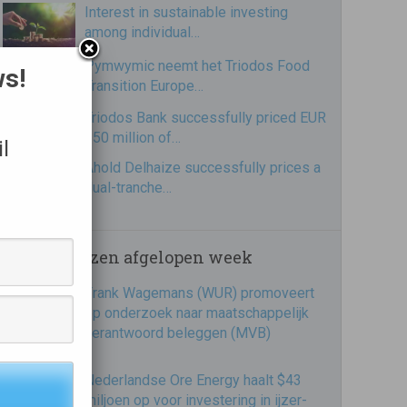
Interest in sustainable investing
among individual…
Pymwymic neemt het Triodos Food
ws!
Transition Europe…
Triodos Bank successfully priced EUR
250 million of…
l
Ahold Delhaize successfully prices a
dual-tranche…
Meest gelezen afgelopen week
Frank Wagemans (WUR) promoveert
op onderzoek naar maatschappelijk
verantwoord beleggen (MVB)
Nederlandse Ore Energy haalt $43
miljoen op voor investering in ijzer-