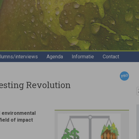
lumns/interviews
Agenda
Informatie
Contact
esting Revolution
Z
d environmental
field of impact