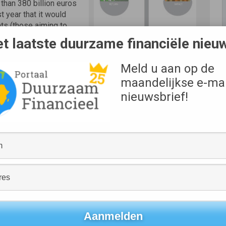
than 380 billion euros
 year that it would
nts (those aiming to
 value) to 58 billion
t laatste duurzame financiële nieu
 the Dutch pension fund
Bron
stment portfolio to
SSIR
Meld u aan op de
nd healthcare. By 2020,
maandelijkse e-mai
rom 5 billion at the
s AXA and Zurich, and
nieuwsbrief!
committed up to 5 billion euros of their proprietary capital
ons for their clients.
cassi
sen
Panama Papers tonen het belang van duurzaamheid
beleggers
→