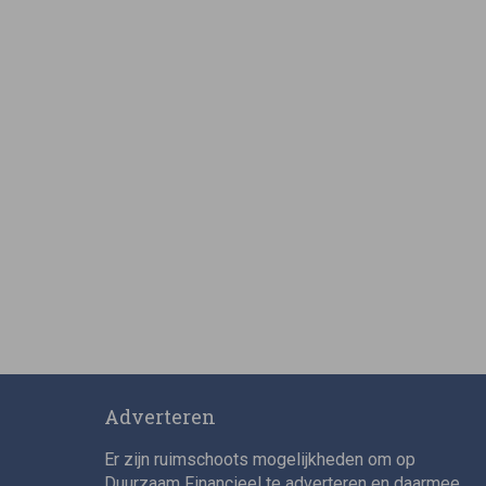
Adverteren
Er zijn ruimschoots mogelijkheden om op
Duurzaam Financieel te adverteren en daarmee