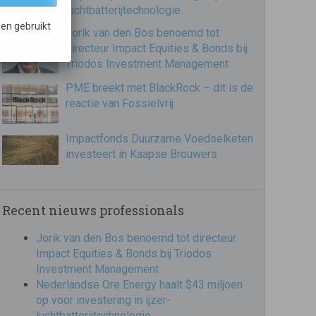
luchtbatterijtechnologie
en gebruikt
Jorik van den Bos benoemd tot
directeur Impact Equities & Bonds bij
Triodos Investment Management
PME breekt met BlackRock – dit is de
reactie van Fossielvrij
Impactfonds Duurzame Voedselketen
investeert in Kaapse Brouwers
Recent nieuws professionals
Jorik van den Bos benoemd tot directeur
Impact Equities & Bonds bij Triodos
Investment Management
Nederlandse Ore Energy haalt $43 miljoen
op voor investering in ijzer-
luchtbatterijtechnologie