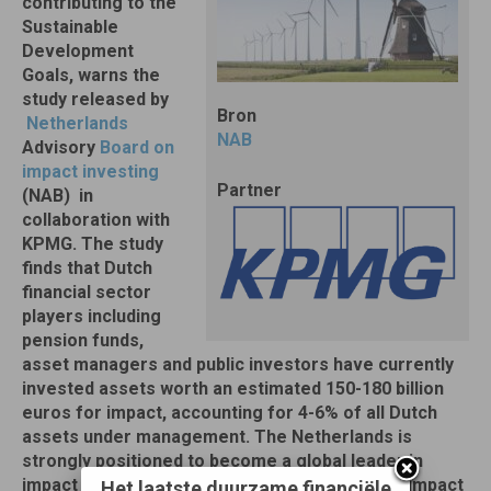
contributing to the
Sustainable
Development
Goals, warns the
study released by
Bron
Netherlands
NAB
Advisory
Board on
impact investing
Partner
(NAB) in
collaboration with
KPMG.
The study
finds that Dutch
financial sector
players including
pension funds,
asset managers and public investors have currently
invested assets worth an estimated 150-180 billion
euros for impact, accounting for 4-6% of all Dutch
assets under management. The Netherlands is
strongly positioned to become a global leader in
impact investing. However, the percentage of impact
Het laatste duurzame financiële