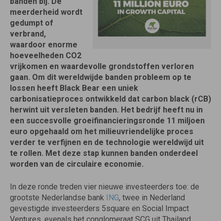
banden bij. De
meerderheid wordt
gedumpt of
verbrand,
waardoor enorme
hoeveelheden CO2
vrijkomen en waardevolle grondstoffen verloren
gaan. Om dit wereldwijde banden probleem op te
lossen heeft Black Bear een uniek
carbonisatieproces ontwikkeld dat carbon black (rCB)
herwint uit versleten banden. Het bedrijf heeft nu in
een succesvolle groeifinancieringsronde 11 miljoen
euro opgehaald om het milieuvriendelijke proces
verder te verfijnen en de technologie wereldwijd uit
te rollen. Met deze stap kunnen banden onderdeel
worden van de circulaire economie.
In deze ronde treden vier nieuwe investeerders toe: de
grootste Nederlandse bank
ING
, twee in Nederland
gevestigde investeerders 5square en Social Impact
Ventures, evenals het conglomeraat SCG uit Thailand