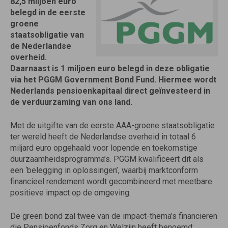
82,5 miljoen euro
belegd in de eerste
groene
staatsobligatie van
de Nederlandse
overheid.
Daarnaast is 1 miljoen euro belegd in deze obligatie
via het PGGM Government Bond Fund. Hiermee wordt
Nederlands pensioenkapitaal direct geïnvesteerd in
de verduurzaming van ons land.
Met de uitgifte van de eerste AAA-groene staatsobligatie
ter wereld heeft de Nederlandse overheid in totaal 6
miljard euro opgehaald voor lopende en toekomstige
duurzaamheidsprogramma’s. PGGM kwalificeert dit als
een ‘belegging in oplossingen’, waarbij marktconform
financieel rendement wordt gecombineerd met meetbare
positieve impact op de omgeving.
De green bond zal twee van de impact-thema’s financieren
die Pensioenfonds Zorg en Welzijn heeft benoemd: