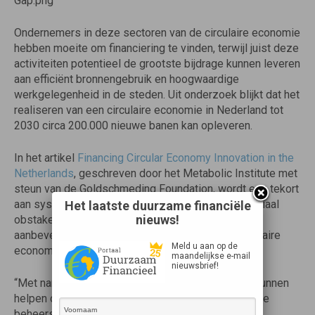
Ondernemers in deze sectoren van de circulaire economie
hebben moeite om financiering te vinden, terwijl juist deze
activiteiten potentieel de grootste bijdrage kunnen leveren
aan efficiënt bronnengebruik en hoogwaardige
werkgelegenheid in de steden. Uit onderzoek blijkt dat het
realiseren van een circulaire economie in Nederland tot
2030 circa 200.000 nieuwe banen kan opleveren.
In het artikel
Financing Circular Economy Innovation in the
Netherlands
, geschreven door het Metabolic Institute met
steun van de Goldschmeding Foundation, wordt een tekort
aan systemische samenwerking genoemd als cruciaal
Het laatste duurzame financiële
nieuws!
obstakel voor circulaire innovatie. Het artikel doet
aanbevelingen voor nieuwe methoden om de circulaire
Meld u aan op de
economie in Nederland te financieren.
maandelijkse e-mail
nieuwsbrief!
“Met name gemengde financieringsinstrumenten kunnen
helpen om de risico’s rond de circulaire economie te
beheersen en private investeringen in de circulaire