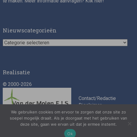
te maken. Meer informatie aanvragen? Klik
hier
!
Impact consultant (manager)
Nieuwscategorieën
Nieuwscategorieën
Realisatie
© 2000-2026
Asset Management Internship – Responsible
Investment
Contact/Redactie
Disclaimer
Algemene
We gebruiken cookies om ervoor te zorgen dat onze site zo
voorwaarden
soepel mogelijk draait. Als je doorgaat met het gebruiken van
deze site, gaan we ervan uit dat je ermee instemt.
Privacybeleid
Ok