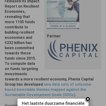
released its Impact
Report on Resilient
Economies,
revealing that
more 1105 funds
contribute to
building resilient
Partner
economies and
€232 billion has
been committed
towards these
funds since 2015.
To compute data
on funds targeting
investments
towards a more resilient economy, Phenix Capital
Group has developed
new data sets of outcome-
based investable themes mapped against the
Sustainable Development Goals (SDGs)
.
Het laatste duurzame financiële
Resilience is the ability of individuals, households,