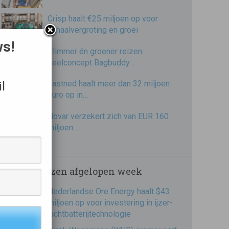
Crisp haalt €25 miljoen op voor
schaalvergroting en groei
ws!
Slimmer én groener reizen:
deelconcept Bagbuddy…
Fastned haalt meer dan 32 miljoen
l
euro op in…
Novar verzekert zich van EUR 160
miljoen…
Meest gelezen afgelopen week
Nederlandse Ore Energy haalt $43
miljoen op voor investering in ijzer-
luchtbatterijtechnologie