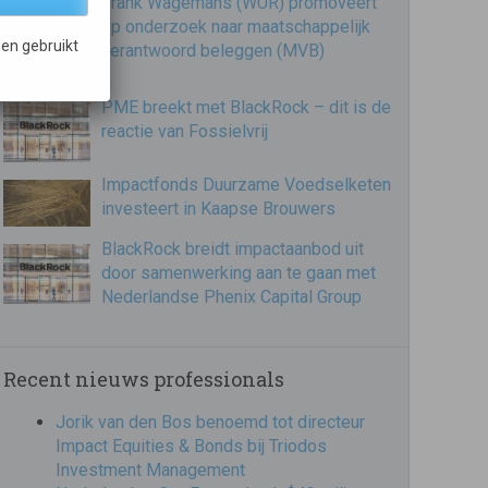
Frank Wagemans (WUR) promoveert
op onderzoek naar maatschappelijk
en gebruikt
verantwoord beleggen (MVB)
PME breekt met BlackRock – dit is de
reactie van Fossielvrij
Impactfonds Duurzame Voedselketen
investeert in Kaapse Brouwers
BlackRock breidt impactaanbod uit
door samenwerking aan te gaan met
Nederlandse Phenix Capital Group
Recent nieuws professionals
Jorik van den Bos benoemd tot directeur
Impact Equities & Bonds bij Triodos
Investment Management