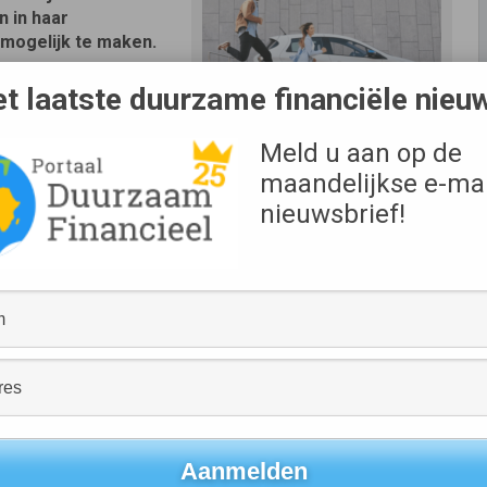
 in haar
mogelijk te maken.
Daarom hebben we ons
t laatste duurzame financiële nieu
we onze klanten – of
 geven om mee te
Bron
Meld u aan op de
wordt iedereen beter
The Sharing Group
maandelijkse e-mai
p.
nieuwsbrief!
en bijeengebracht, voornamelijk door bestaande
ing Group. Met het behalen van dit doel richt MyWheels
igatielening
loopt namelijk nog tot eind maart.
rijgen ook nog eens €150,- MyWheels-rijtegoed. Dit
gebruikers.
s snelgroeiende marktleider in Nederland zijn we enorm blij
 bijgedragen aan onze groei. Dit bevestigt het
en we blijven groeien en impact maken, meer ruimte op
025 willen we een vloot hebben die volledig elektrisch is.