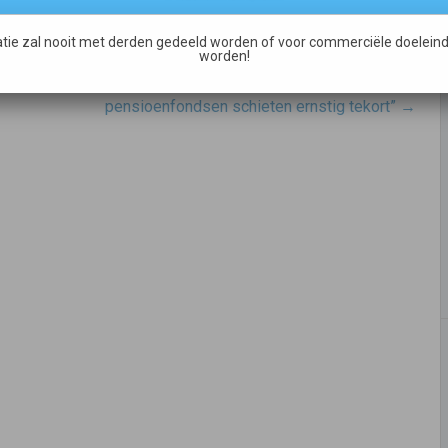
ijk)
,
Mobiliteit
tie zal nooit met derden gedeeld worden of voor commerciële doeleind
worden!
“Klimaatplannen grote banken, verzekeraars en
pensioenfondsen schieten ernstig tekort”
→