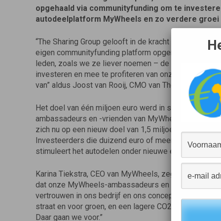
opgehaald via communityfunding om te investeren
autodeelplatform MyWheels en zo verdere groei 
“The Sharing Group gelooft in de kracht van delen. 
He
eigen communityfunding platform opgericht waarmee 
leden, zoals we ze liever noemen – de mogelijkheid
investeren en mee te profiteren van onze groei. Daar 
van” aldus Joost van Rooij, CMO van The Sharing Grou
Het doel van één miljoen euro werd in slechts 17 dag
ambassadeurs en -vrienden van MyWheels en The Shar
zich nu op een nieuw doel van 1,5 miljoen euro.
De obl
Investeerders die duizend euro of meer investeren, k
stimuleert het autodelen onder nieuwe en bestaande 
Karina Tiekstra, CEO van MyWheels, zegt hierover: “Al
dat onze MyWheels-ambassadeurs en -vrienden hebben
vertrouwen in ons bedrijf en ons concept. Samen will
straat en voor groen, en een lagere CO2-uitstoot. In 2
Daar gaan we voor.”