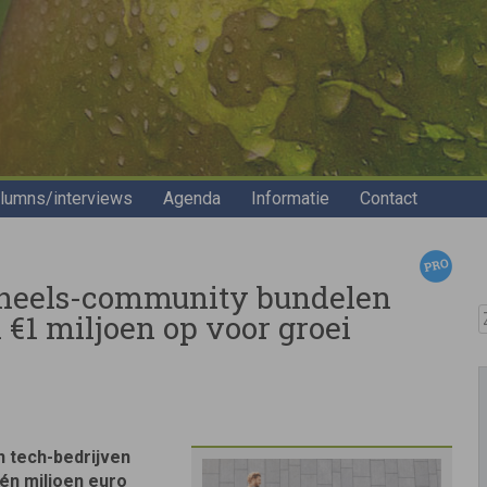
lumns/interviews
Agenda
Informatie
Contact
heels-community bundelen
Z
€1 miljoen op voor groei
n tech-bedrijven
én miljoen euro