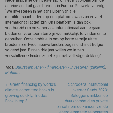
Nederland. Met de investering wil het MaaS-platform de
service snel uit gaan breiden in Europa. Pouwels vervolgt:
“We investeren in het aansluiten van alle
mobiliteitsaanbieders op ons platform, waarvan er veel
internationaal actief zijn. Ons platform is dan ook
voorbereid om onze service internationaal aan te gaan
bieden en voor toeristen zijn we makkelijk te vinden en te
gebruiken. Onze ambitie is om op korte termijn uit te
breiden naar twee nieuwe landen, beginnend met België
volgend jaar. Binnen drie jaar willen we in zes
verschillende landen actief zijn met volledige dekking.”
Tags:
Duurzaam lenen / financieren / investeren (zakelijk)
,
Mobiliteit
Post
←
Green financing by world’s
Schroders Institutional
navigatie
climate-committed banks is
Investor Study 2023:
growing quickly, Triodos
Beleggers mikken op
Bank in top 3
duurzaamheid en private
assets om de kansen van de
energietransitie te benutten