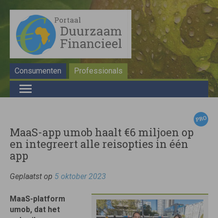
Consumenten
Professionals
MaaS-app umob haalt €6 miljoen op
en integreert alle reisopties in één
app
Geplaatst op
5 oktober 2023
MaaS-platform
umob, dat het