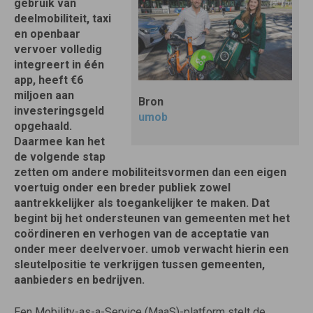
gebruik van
deelmobiliteit, taxi
en openbaar
vervoer volledig
integreert in één
app, heeft €6
miljoen aan
Bron
investeringsgeld
umob
opgehaald.
Daarmee kan het
de volgende stap
zetten om andere mobiliteitsvormen dan een eigen
voertuig onder een breder publiek zowel
aantrekkelijker als toegankelijker te maken. Dat
begint bij het ondersteunen van gemeenten met het
coördineren en verhogen van de acceptatie van
onder meer deelvervoer. umob verwacht hierin een
sleutelpositie te verkrijgen tussen gemeenten,
aanbieders en bedrijven.
Een Mobility-as-a-Service (MaaS)-platform stelt de