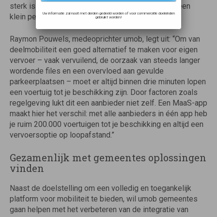
sterk is toegenomen, omvat het nog steeds maar een
Uw informatie zal nooit met derden gedeeld worden of voor commerciële doeleinden
klein percentage van het vervoer in Nederland.
gebruikt worden!
Raymon Pouwels, medeoprichter umob, legt uit: “Om van
deelmobiliteit een goed alternatief te maken voor eigen
vervoer – vaak vervuilend, de oorzaak van steeds langer
wordende files en een overvloed aan gevulde
parkeerplaatsen – moet er altijd binnen drie minuten lopen
een voertuig tot je beschikking zijn. Door factoren zoals
regelgeving lukt dit een aanbieder niet zelf. Een MaaS-app
maakt hier het verschil: met alle aanbieders in één app heb
je ruim 200.000 voertuigen tot je beschikking en altijd een
vervoersoptie op loopafstand.”
Gezamenlijk met gemeentes oplossingen
vinden
Naast de doelstelling om een volledig en toegankelijk
platform voor mobiliteit te bieden, wil umob gemeentes
gaan helpen met het verbeteren van de integratie van