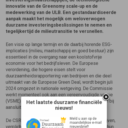
innovatie van de Greenomy scale-up en de
medewerking van de ULB. Een gestandaardiseerde
aanpak maakt het mogelijk om weloverwogen
duurzame investeringsbeslissingen te nemen en
tegelijkertijd de milieutransitie te versnellen.
Een visie op lange termijn en de daarbij horende ESG-
implicaties (milieu, maatschappij en goed bestuur) zijn
essentieel in de overgang naar een koolstofvrije
economie voor het bedrijfsleven. De Europese
verordening, die hogere eisen stelt voor
duurzaamheidsrapportering van bedrijven en die deel
uitmaakt van de Europese Green Deal, wordt begin juli
2024 omgezet in nationale wetgeving. De Commissie
werkt momenteel ook aan een vereenvoudigde versie
(VSME) van de CSRD, een aanpak waar het ISP zich bij
Het laatste duurzame financiële
aansluit.
nieuws!
Meld u aan op de
De CSRD zal bedrijven, in het bijzonder grote bedrijven,
maandelijkse e-mail
verplichten om jaarlijks verslag uit te brengen over hun
nieuwsbrief!