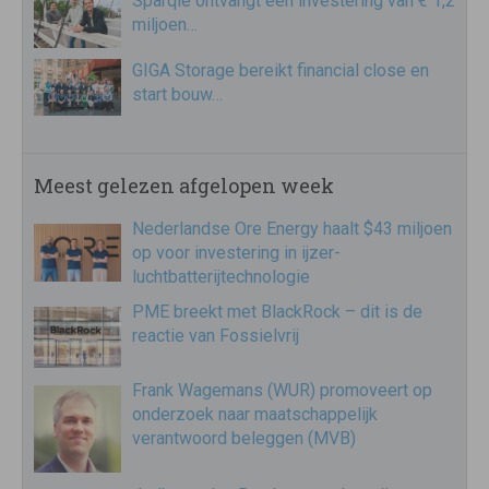
Sparqle ontvangt een investering van € 1,2
miljoen…
GIGA Storage bereikt financial close en
start bouw…
Meest gelezen afgelopen week
Nederlandse Ore Energy haalt $43 miljoen
op voor investering in ijzer-
luchtbatterijtechnologie
PME breekt met BlackRock – dit is de
reactie van Fossielvrij
Frank Wagemans (WUR) promoveert op
onderzoek naar maatschappelijk
verantwoord beleggen (MVB)