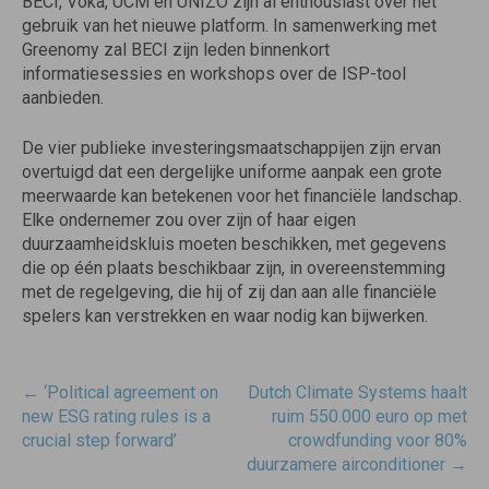
BECI, Voka, UCM en UNIZO zijn al enthousiast over het
gebruik van het nieuwe platform. In samenwerking met
Greenomy zal BECI zijn leden binnenkort
informatiesessies en workshops over de ISP-tool
aanbieden.
De vier publieke investeringsmaatschappijen zijn ervan
overtuigd dat een dergelijke uniforme aanpak een grote
meerwaarde kan betekenen voor het financiële landschap.
Elke ondernemer zou over zijn of haar eigen
duurzaamheidskluis moeten beschikken, met gegevens
die op één plaats beschikbaar zijn, in overeenstemming
met de regelgeving, die hij of zij dan aan alle financiële
spelers kan verstrekken en waar nodig kan bijwerken.
Post
←
‘Political agreement on
Dutch Climate Systems haalt
navigatie
new ESG rating rules is a
ruim 550.000 euro op met
crucial step forward’
crowdfunding voor 80%
duurzamere airconditioner
→